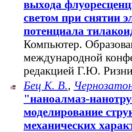
выхода флуоресцен
светом при снятии 
потенциала тилакои
Компьютер. Образован
международной конф
редакцией Г.Ю. Ризни
Бец К. В.
,
Чернозатон
"наноалмаз-нанотру
моделирование струк
механических харак