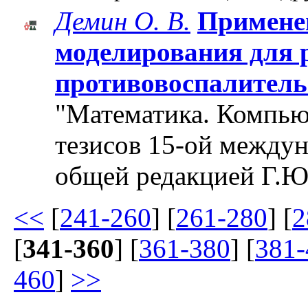
Демин О. В.
Примене
моделирования для 
противовоспалитель
"Математика. Компьют
тезисов 15-ой между
общей редакцией Г.Ю
<<
[
241-260
] [
261-280
] [
2
[
341-360
] [
361-380
] [
381-
460
]
>>