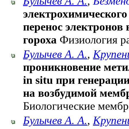
Булычев А. А.
,
Безмено
электрохимического
перенос электронов 
гороха
Физиология ра
Булычев А. А.
,
Крупен
проникновение мети
in situ при генерац
на возбудимой мемб
Биологические мембра
Булычев А. А.
,
Крупен