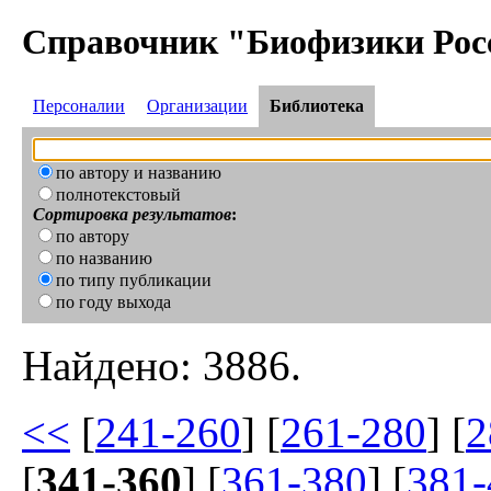
Справочник "Биофизики Рос
Персоналии
Организации
Библиотека
по автору и названию
полнотекстовый
Сортировка результатов
:
по автору
по названию
по типу публикации
по году выхода
Найдено: 3886.
<<
[
241-260
] [
261-280
] [
2
[
341-360
] [
361-380
] [
381-