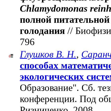
Сhlamydomonas reinha
полной питательной 
голодания
// Биофизик
796
Глушков В. Н.
,
Саранч
способах математич
экологических сист
Образование". Cб. те
конференции. Под об
Ризниченко. 2008