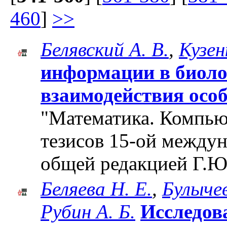
460
]
>>
Белявский А. В.
,
Кузен
информации в биоло
взаимодействия осо
"Математика. Компьют
тезисов 15-ой между
общей редакцией Г.Ю
Беляева Н. Е.
,
Булычев
Рубин А. Б.
Исследов