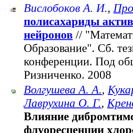
Вислобоков А. И.
,
Про
полисахариды акти
нейронов
// "Математ
Образование". Cб. те
конференции. Под об
Ризниченко. 2008
Волгушева А. А.
,
Кука
Лаврухина О. Г.
,
Кренд
Влияние дибромтим
флуоресценции хлор