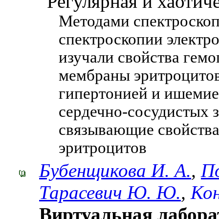
"Регулярная и хаотиче
Методами спектроскоп
спектроскопии электр
изучали свойства гемо
мембраны эритроцитов
гипертонией и ишемией
сердечно-сосудистых 
связывающие свойства
эритроцитов
Бубенщикова И. А.
,
П
Тарасевич Ю. Ю.
,
Кон
Виртуальная лабора