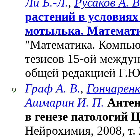
Ли Б.-Л.
,
Русаков А. В
растений в условиях
мотылька. Математи
"Математика. Компьют
тезисов 15-ой между
общей редакцией Г.Ю
Граф А. В.
,
Гончаренк
Ашмарин И. П.
Антен
в генезе патологий 
Нейрохимия, 2008, т. 