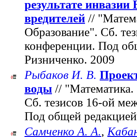
результате инвазии 
вредителей
// "Матем
Образование". Cб. те
конференции. Под об
Ризниченко. 2009
Рыбаков И. В.
Проект
воды
// "Математика.
Cб. тезисов 16-ой м
Под общей редакцией
Самченко А. А.
,
Кабан