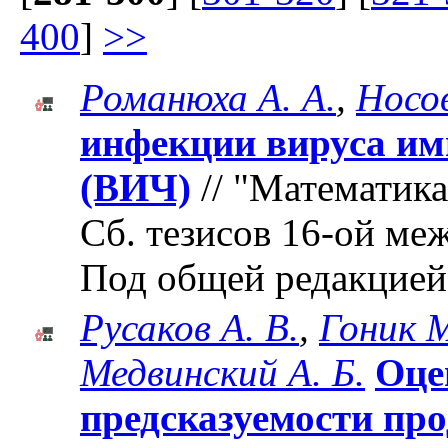
400
]
>>
Романюха А. А.
,
Носов
инфекции вируса им
(ВИЧ)
// "Математика
Cб. тезисов 16-ой м
Под общей редакцией
Русаков А. В.
,
Гоник М
Медвинский А. Б.
Оце
предсказуемости про