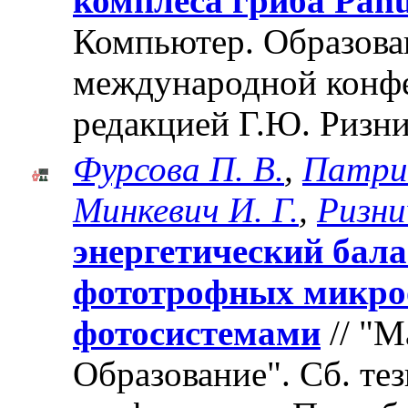
комплеса гриба Panus
Компьютер. Образован
международной конф
редакцией Г.Ю. Ризни
Фурсова П. В.
,
Патри
Минкевич И. Г.
,
Ризни
энергетический бала
фототрофных микроо
фотосистемами
// "М
Образование". Cб. те