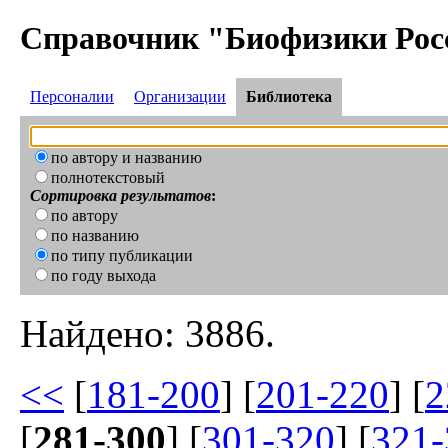
Справочник "Биофизики Рос
Персоналии
Организации
Библиотека
по автору и названию
полнотекстовый
Сортировка результатов
:
по автору
по названию
по типу публикации
по году выхода
Найдено: 3886.
<<
[
181-200
] [
201-220
] [
2
[
281-300
] [
301-320
] [
321-