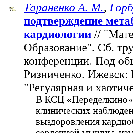
Тараненко А. М.
,
Горб
подтверждение мета
кардиологии
// "Мат
Образование". Cб. т
конференции. Под об
Ризниченко. Ижевск: 
"Регулярная и хаотиче
В КСЦ «Переделкино» 
клинических наблюден
выздоровления кардио
сердечной мышцы, изм