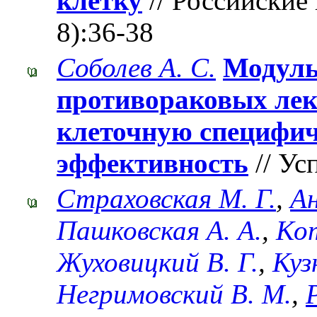
клетку
// Российские 
8):36-38
Соболев А. С.
Модуль
противораковых лек
клеточную специфи
эффективность
// Ус
Страховская М. Г.
,
А
Пашковская А. А.
,
Кот
Жуховицкий В. Г.
,
Куз
Негримовский В. М.
,