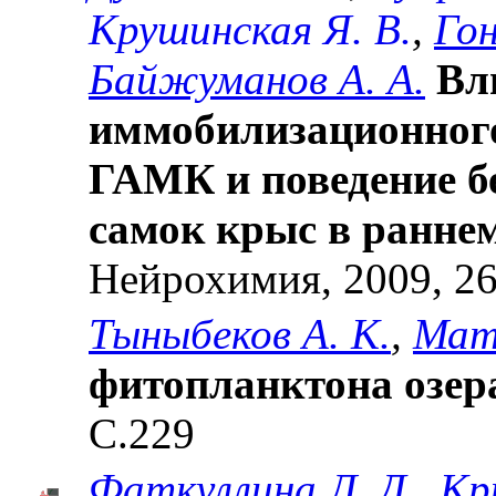
Крушинская Я. В.
,
Гон
Байжуманов А. А.
Вл
иммобилизационного
ГАМК и поведение б
самок крыс в ранне
Нейрохимия, 2009, 26 
Тыныбеков А. К.
,
Мат
фитопланктона озер
С.229
Фаткуллина Л. Д.
,
Кр