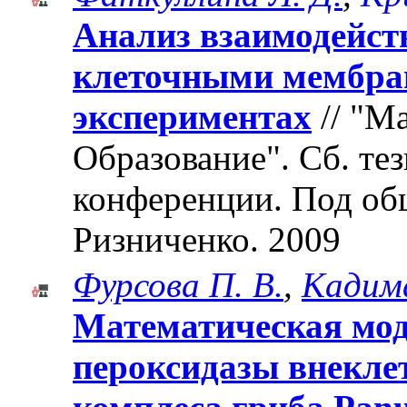
Анализ взаимодейств
клеточными мембра
экспериментах
// "М
Образование". Cб. те
конференции. Под об
Ризниченко. 2009
Фурсова П. В.
,
Кадима
Математическая мо
пероксидазы внекле