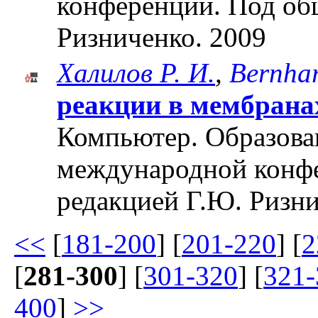
конференции. Под об
Ризниченко. 2009
Халилов Р. И.
,
Bernhar
реакции в мембрана
Компьютер. Образован
международной конф
редакцией Г.Ю. Ризни
<<
[
181-200
] [
201-220
] [
2
[
281-300
] [
301-320
] [
321-
400
]
>>