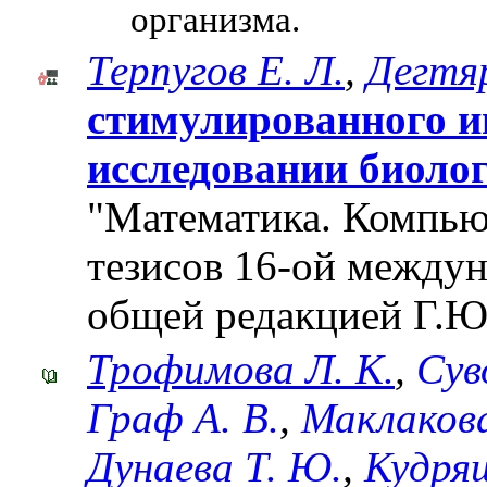
организма.
Терпугов Е. Л.
,
Дегтяр
стимулированного и
исследовании биоло
"Математика. Компьют
тезисов 16-ой между
общей редакцией Г.Ю
Трофимова Л. К.
,
Сув
Граф А. В.
,
Маклакова
Дунаева Т. Ю.
,
Кудря