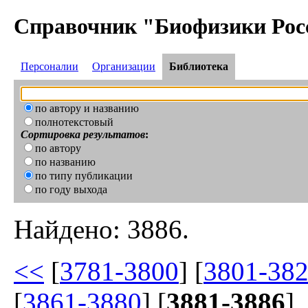
Справочник "Биофизики Рос
Персоналии
Организации
Библиотека
по автору и названию
полнотекстовый
Сортировка результатов
:
по автору
по названию
по типу публикации
по году выхода
Найдено: 3886.
<<
[
3781-3800
] [
3801-38
[
3861-3880
] [
3881-3886
]