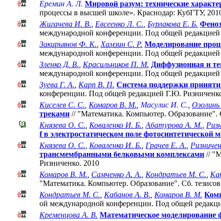
Еремин А. Л.
Мировой разум: технические характе
процессы в высшей школе». Краснодар: КубГТУ, 201
Жигачева И. В.
,
Евсеенко Л. С.
,
Бурлакова Е. Б.
Феноз
международной конференции. Под общей редакцией 
Закирьянов Ф. К.
,
Хамзин С. Р.
Моделирование проц
международной конференции. Под общей редакцией 
Зленко Д. В.
,
Красильников П. М.
Диффузионная и те
международной конференции. Под общей редакцией 
Зуева Г. А.
,
Карп В. П.
Система поддержки приняти
конференции. Под общей редакцией Г.Ю. Ризниченко
Киселев С. С.
,
Комаров В. М.
,
Масулис И. С.
,
Озолинь
треками
// "Математика. Компьютер. Образование".
Князева О. С.
,
Коваленко И. Б.
,
Абатурова А. М.
,
Ризн
f в электpоcтатичеcком поле фотоcинтетичеcкой 
Князева О. С.
,
Коваленко И. Б.
,
Грачев Е. А.
,
Ризничен
трансмембранными белковыми комплексами
// "
Ризниченко. 2010
Комаров В. М.
,
Самченко А. А.
,
Кондратьев М. С.
,
Каб
"Математика. Компьютер. Образование". Cб. тезисо
Кондратьев М. С.
,
Кабанов А. В.
,
Комаров В. М.
Ком
ой международной конференции. Под общей редакци
Кременцова А. В.
Математическое моделирование 