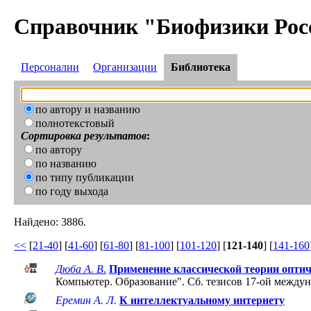
Справочник "Биофизики Рос
Персоналии
Организации
Библиотека
по автору и названию
полнотекстовый
Сортировка результатов
:
по автору
по названию
по типу публикации
по году выхода
Найдено: 3886.
<<
[
21-40
] [
41-60
] [
61-80
] [
81-100
] [
101-120
] [
121-140
] [
141-160
Дюба А. В.
Применение классической теории оптич
Компьютер. Образование". Cб. тезисов 17-ой между
Еремин А. Л.
К интеллектуальному интернету