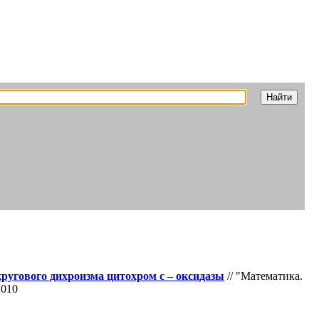
ругового дихроизма цитохром с – оксидазы
// "Математика.
2010