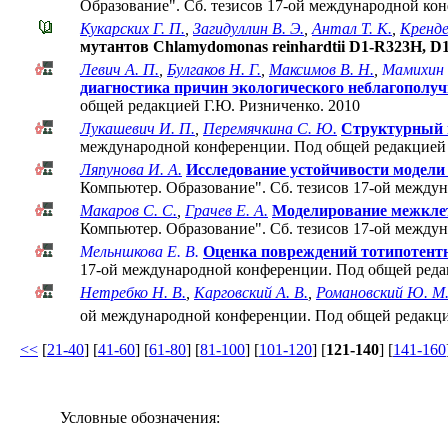
Образование". Cб. тезисов 17-ой международной ко
Кукарских Г. П.
,
Загидуллин В. Э.
,
Антал Т. К.
,
Кренде
мутантов Chlamydomonas reinhardtii D1-R323Н, D
Левич А. П.
,
Булгаков Н. Г.
,
Максимов В. Н.
,
Мамихин 
диагностика причин экологического неблагополуч
общей редакцией Г.Ю. Ризниченко. 2010
Лукашевич И. П.
,
Перемячкина С. Ю.
Структурный 
международной конференции. Под общей редакцией 
Ляпунова И. А.
Исследование устойчивости модели
Компьютер. Образование". Cб. тезисов 17-ой между
Макаров С. С.
,
Грачев Е. А.
Моделирование межклет
Компьютер. Образование". Cб. тезисов 17-ой между
Мельншкова Е. В.
Оценка повреждений тотипотентны
17-ой международной конференции. Под общей реда
Нетребко Н. В.
,
Карговский А. В.
,
Романовский Ю. М
ой международной конференции. Под общей редакци
<<
[
21-40
] [
41-60
] [
61-80
] [
81-100
] [
101-120
] [
121-140
] [
141-160
Условные обозначения: