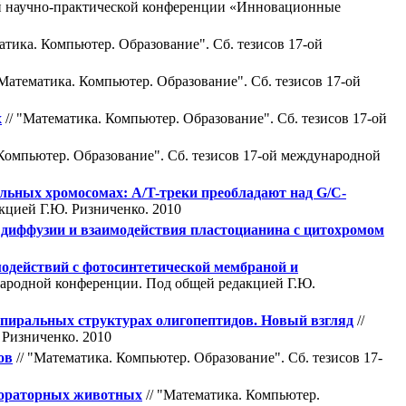
й научно-практической конференции «Инновационные
атика. Компьютер. Образование". Cб. тезисов 17-ой
"Математика. Компьютер. Образование". Cб. тезисов 17-ой
х
// "Математика. Компьютер. Образование". Cб. тезисов 17-ой
 Компьютер. Образование". Cб. тезисов 17-ой международной
льных хромосомах: A/T-треки преобладают над G/C-
кцией Г.Ю. Ризниченко. 2010
диффузии и взаимодейcтвия плаcтоцианина c цитоxpомом
одействий с фотосинтетической мембраной и
ународной конференции. Под общей редакцией Г.Ю.
спиральных структурах олигопептидов. Новый взгляд
//
 Ризниченко. 2010
ов
// "Математика. Компьютер. Образование". Cб. тезисов 17-
бораторных животных
// "Математика. Компьютер.