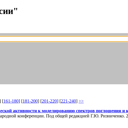
сии"
] [
161-180
] [
181-200
] [
201-220
] [
221-240
]
>>
еской активности к моделированию спектров поглощения и к
народной конференции. Под общей редакцией Г.Ю. Ризниченко. 