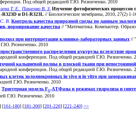
нференции. Под общей редакцией Г.Ю. Ризниченко. 2010
лева Т. Е.
,
Пащенко В. З.
Изучение фотофизических процессов 
1-R323D и D1-R323L
// Биологические мембраны, 2010, 27(2) 1-1
С. В.
Контроль качества природной среды по данным экологи
ия, нормирование качества
// "Математика. Компьютер. Образо
подход при интерпретации клинико-лабораторных данных
//
Г.Ю. Ризниченко. 2010
 пространственного распределения кукурузы вследствие про
народной конференции. Под общей редакцией Г.Ю. Ризниченко. 
очной кальциевой волны в плоской ткани при непостоянно
народной конференции. Под общей редакцией Г.Ю. Ризниченко. 
х клеток холоднокровных in vivo и in vitro при заморажива
кцией Г.Ю. Ризниченко. 2010
.
Триггерная модель F
-АТФазы в режимах гидролиза и синте
1
ей Г.Ю. Ризниченко. 2010
] [
161-180
] [
181-200
] [
201-220
] [
221-240
]
>>