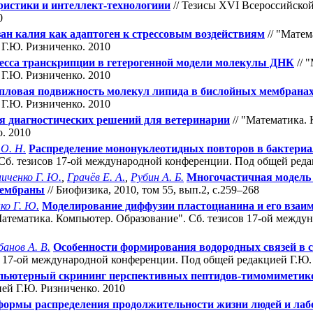
ристики и интеллект-технологиии
// Тезисы XVI Всероссийско
0
ан калия как адаптоген к стрессовым воздействиям
// "Матем
Г.Ю. Ризниченко. 2010
есса транскрипции в гетерогенной модели молекулы ДНК
// 
Г.Ю. Ризниченко. 2010
пловая подвижность молекул липида в бислойных мембрана
Г.Ю. Ризниченко. 2010
я диагностических решений для ветеринарии
// "Математика.
. 2010
 О. Н.
Распределение мононуклеотидных повторов в бактериа
 Cб. тезисов 17-ой международной конференции. Под общей реда
иченко Г. Ю.
,
Грачёв Е. А.
,
Рубин А. Б.
Многочаcтичная модель 
мембpаны
// Биофизика, 2010, том 55, вып.2, c.259–268
ко Г. Ю.
Моделирование диффузии пластоцианина и его взаим
Математика. Компьютер. Образование". Cб. тезисов 17-ой межд
анов А. В.
Особенности формирования водородных связей в 
в 17-ой международной конференции. Под общей редакцией Г.Ю.
пьютерный скрининг перспективных пептидов-тимомиметик
ей Г.Ю. Ризниченко. 2010
формы распределения продолжительности жизни людей и ла