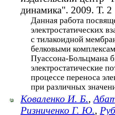
динамика". 2009. Т. 2
Данная работа посвящ
электростатических в
с тилакоидной мембра
белковыми комплексам
Пуассона-Больцмана б
электростатические п
процессе переноса эл
при различных значен
Коваленко И. Б.
,
Абат
Ризниченко Г. Ю.
,
Руб