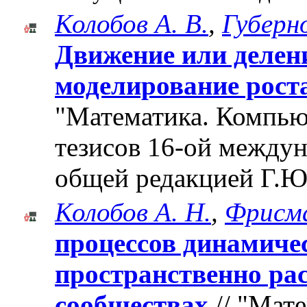
Колобов А. В.
,
Губерно
Движение или делен
моделирование рост
"Математика. Компьют
тезисов 16-ой между
общей редакцией Г.Ю
Колобов А. Н.
,
Фрисма
процессов динамиче
пространственно ра
сообществах
// "Мат