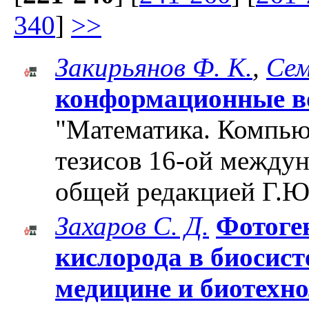
340
]
>>
Закирьянов Ф. К.
,
Сем
конформационные в
"Математика. Компьют
тезисов 16-ой между
общей редакцией Г.Ю
Захаров С. Д.
Фотоге
кислорода в биосист
медицине и биотехн