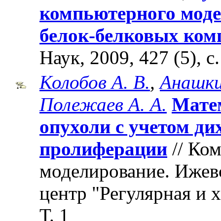
компьютерного моде
белок-белковых ком
Наук, 2009, 427 (5), с
Колобов А. В.
,
Анашки
Полежаев А. А.
Матем
опухоли с учетом д
пролиферации
// Ко
моделирование. Ижев
центр "Регулярная и 
Т. 1