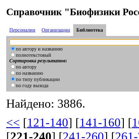
Справочник "Биофизики Рос
Персоналии
Организации
Библиотека
по автору и названию
полнотекстовый
Сортировка результатов
:
по автору
по названию
по типу публикации
по году выхода
Найдено: 3886.
<<
[
121-140
] [
141-160
] [
1
[
221-240
] [
241-260
] [
261-