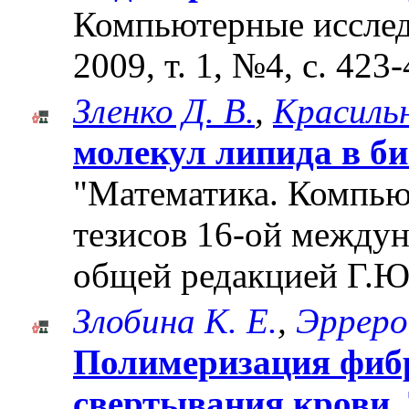
Компьютерные исслед
2009, т. 1, №4, с. 423
Зленко Д. В.
,
Красильн
молекул липида в б
"Математика. Компьют
тезисов 16-ой между
общей редакцией Г.Ю
Злобина К. Е.
,
Эрреро
Полимеризация фибр
свертывания крови.