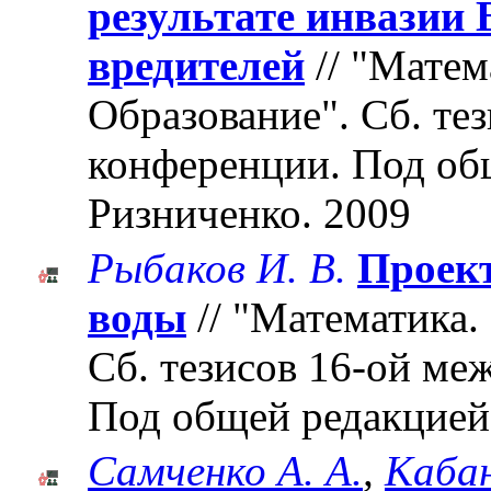
результате инвазии 
вредителей
// "Матем
Образование". Cб. те
конференции. Под об
Ризниченко. 2009
Рыбаков И. В.
Проект
воды
// "Математика.
Cб. тезисов 16-ой м
Под общей редакцией
Самченко А. А.
,
Кабан