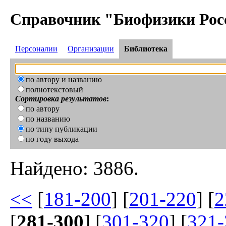
Справочник "Биофизики Рос
Персоналии
Организации
Библиотека
по автору и названию
полнотекстовый
Сортировка результатов
:
по автору
по названию
по типу публикации
по году выхода
Найдено: 3886.
<<
[
181-200
] [
201-220
] [
2
[
281-300
] [
301-320
] [
321-