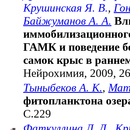
Крушинская Я. В.
,
Гон
Байжуманов А. А.
Вл
иммобилизационного
ГАМК и поведение б
самок крыс в ранне
Нейрохимия, 2009, 26 
Тыныбеков А. К.
,
Мат
фитопланктона озер
С.229
Фаткуллина Л. Д.
,
Кр