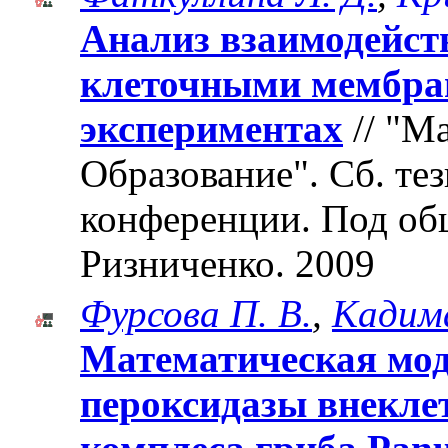
Анализ взаимодейств
клеточными мембра
экспериментах
// "М
Образование". Cб. те
конференции. Под об
Ризниченко. 2009
Фурсова П. В.
,
Кадима
Математическая мо
пероксидазы внекле