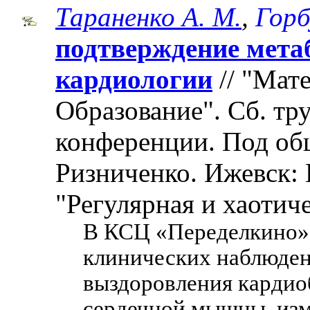
Тараненко А. М.
,
Горб
подтверждение мета
кардиологии
// "Мат
Образование". Cб. т
конференции. Под об
Ризниченко. Ижевск: 
"Регулярная и хаотиче
В КСЦ «Переделкино» 
клинических наблюден
выздоровления кардио
сердечной мышцы, изм