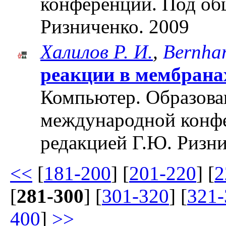
конференции. Под об
Ризниченко. 2009
Халилов Р. И.
,
Bernhar
реакции в мембрана
Компьютер. Образован
международной конф
редакцией Г.Ю. Ризни
<<
[
181-200
] [
201-220
] [
2
[
281-300
] [
301-320
] [
321-
400
]
>>