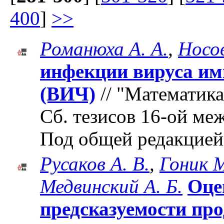
400
]
>>
Романюха А. А.
,
Носов
инфекции вируса им
(ВИЧ)
// "Математика
Cб. тезисов 16-ой м
Под общей редакцией
Русаков А. В.
,
Гоник М
Медвинский А. Б.
Оце
предсказуемости про