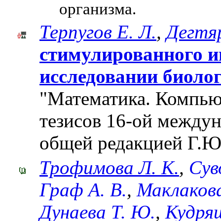
организма.
Терпугов Е. Л.
,
Дегтяр
стимулированного и
исследовании биоло
"Математика. Компьют
тезисов 16-ой между
общей редакцией Г.Ю
Трофимова Л. К.
,
Сув
Граф А. В.
,
Маклакова
Дунаева Т. Ю.
,
Кудря