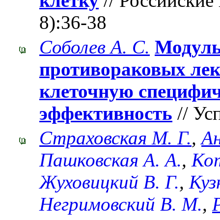
клетку
// Российские 
8):36-38
Соболев А. С.
Модуль
противораковых лек
клеточную специфи
эффективность
// Ус
Страховская М. Г.
,
А
Пашковская А. А.
,
Кот
Жуховицкий В. Г.
,
Куз
Негримовский В. М.
,