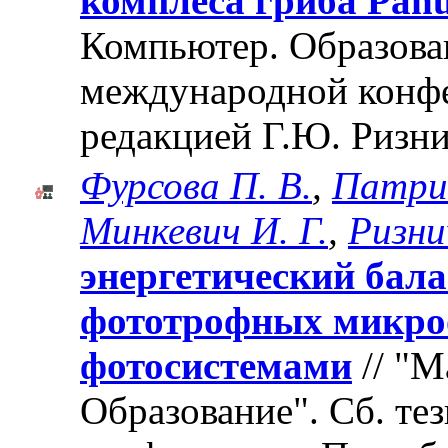
комплеса гриба Panus
Компьютер. Образован
международной конф
редакцией Г.Ю. Ризни
Фурсова П. В.
,
Патри
Минкевич И. Г.
,
Ризни
энергетический бала
фототрофных микроо
фотосистемами
// "М
Образование". Cб. те