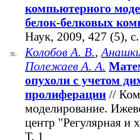
компьютерного моде
белок-белковых ком
Наук, 2009, 427 (5), с
Колобов А. В.
,
Анашки
Полежаев А. А.
Матем
опухоли с учетом д
пролиферации
// Ко
моделирование. Ижев
центр "Регулярная и 
Т. 1