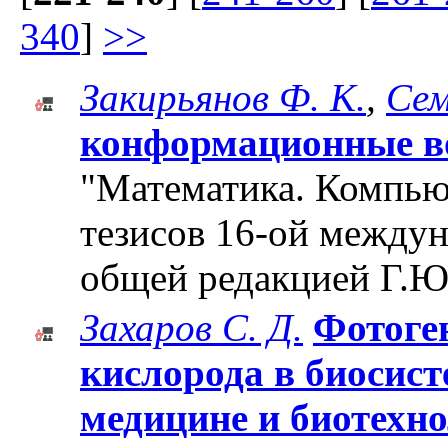
340
]
>>
Закирьянов Ф. К.
,
Сем
конформационные в
"Математика. Компьют
тезисов 16-ой между
общей редакцией Г.Ю
Захаров С. Д.
Фотоге
кислорода в биосист
медицине и биотехн