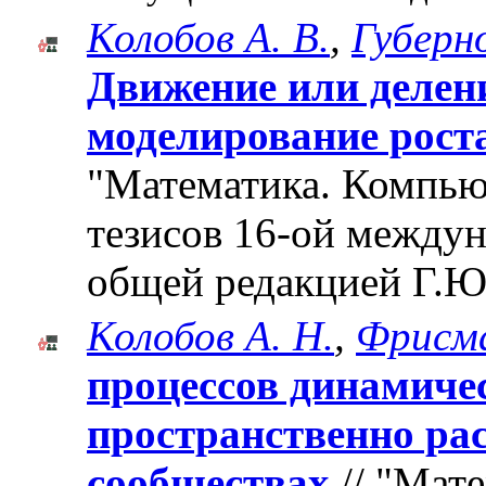
Колобов А. В.
,
Губерно
Движение или делен
моделирование рост
"Математика. Компьют
тезисов 16-ой между
общей редакцией Г.Ю
Колобов А. Н.
,
Фрисма
процессов динамиче
пространственно ра
сообществах
// "Мат