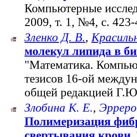
Компьютерные исслед
2009, т. 1, №4, с. 423
Зленко Д. В.
,
Красильн
молекул липида в б
"Математика. Компьют
тезисов 16-ой между
общей редакцией Г.Ю
Злобина К. Е.
,
Эрреро
Полимеризация фибр
свертывания крови.