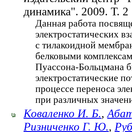
динамика". 2009. Т. 2
Данная работа посвящ
электростатических в
с тилакоидной мембра
белковыми комплексам
Пуассона-Больцмана б
электростатические п
процессе переноса эл
при различных значен
Коваленко И. Б.
,
Абат
Ризниченко Г. Ю.
,
Руб