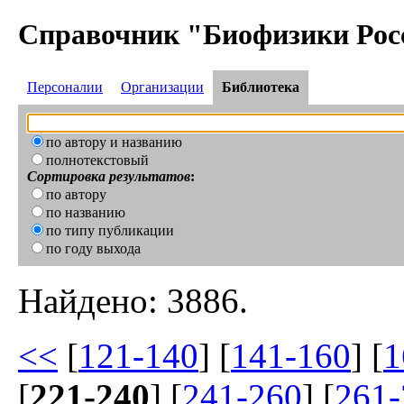
Справочник "Биофизики Рос
Персоналии
Организации
Библиотека
по автору и названию
полнотекстовый
Сортировка результатов
:
по автору
по названию
по типу публикации
по году выхода
Найдено: 3886.
<<
[
121-140
] [
141-160
] [
1
[
221-240
] [
241-260
] [
261-