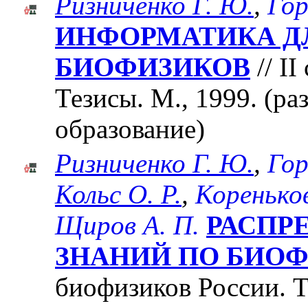
Ризниченко Г. Ю.
,
Гор
ИНФОРМАТИКА ДЛ
БИОФИЗИКОВ
// I
Тезисы. М., 1999. (ра
образование)
Ризниченко Г. Ю.
,
Гор
Кольс О. Р.
,
Кореньков
Щиров А. П.
РАСПР
ЗНАНИЙ ПО БИО
биофизиков России. Те