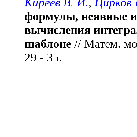
Киреев В. И.
,
Цирков Г
формулы, неявные 
вычисления интегра
шаблоне
// Матем. мод
29 - 35.