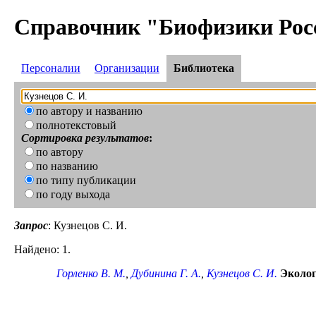
Справочник "Биофизики Рос
Персоналии
Организации
Библиотека
по автору и названию
полнотекстовый
Сортировка результатов
:
по автору
по названию
по типу публикации
по году выхода
Запрос
: Кузнецов С. И.
Найдено: 1.
Горленко В. М.
,
Дубинина Г. А.
,
Кузнецов С. И.
Эколог