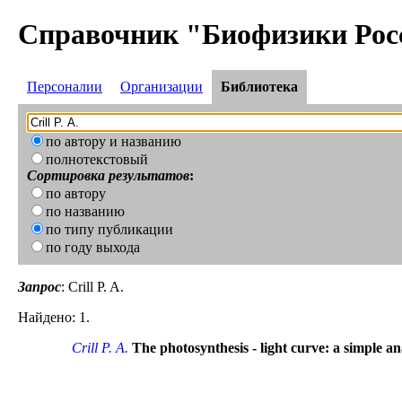
Справочник "Биофизики Рос
Персоналии
Организации
Библиотека
по автору и названию
полнотекстовый
Сортировка результатов
:
по автору
по названию
по типу публикации
по году выхода
Запрос
: Crill P. A.
Найдено: 1.
Crill P. A.
The photosynthesis - light curve: a simple a