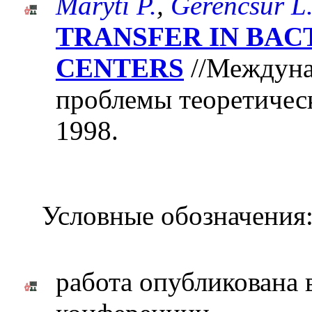
Marуti P.
,
Gerencsйr L
TRANSFER IN BAC
CENTERS
//Междуна
проблемы теоретическ
1998.
Условные обозначения
работа опубликована 