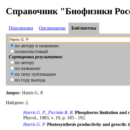
Справочник "Биофизики Рос
Персоналии
Организации
Библиотека
по автору и названию
полнотекстовый
Сортировка результатов
:
по автору
по названию
по типу публикации
по году выхода
Запрос
: Harris G. P.
Найдено: 2.
Harris G. P.
,
Piccinin B. B.
Phosphorus limitation and c
Phycol., 1983, v. 19, p. 185 - 192.
Harris G. P.
Photosynthesis productivity and growth: t