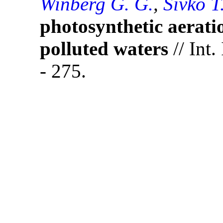
Winberg G. G.
,
Sivko T
photosynthetic aerati
polluted waters
// Int.
- 275.