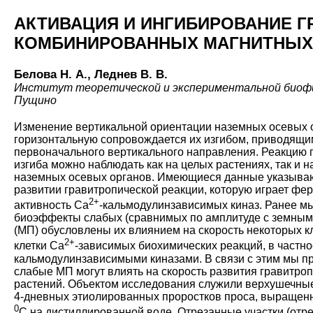
АКТИВАЦИЯ И ИНГИБИРОВАНИЕ 
КОМБИНИРОВАННЫХ МАГНИТНЫХ
Белова Н. А., Леднев В. В.
Институт теоретической и экспериментальной биофи
Пущино
Изменение вертикальной ориентации наземных осевых о
горизонтальную сопровождается их изгибом, приводящи
первоначального вертикального направления. Реакцию 
изгиба можно наблюдать как на целых растениях, так и н
наземных осевых органов. Имеющиеся данные указываю
развитии гравитропической реакции, которую играет фе
2+
активность Са
-кальмодулинзависимых киназ. Ранее мы
биоэффекты слабых (сравнимых по амплитуде с земным
(МП) обусловлены их влиянием на скорость некоторых 
2+
клетки Са
-зависимых биохимических реакций, в частно
кальмодулинзависимыми киназами. В связи с этим мы п
слабые МП могут влиять на скорость развития гравитро
растений. Объектом исследования служили верхушечные
4-дневных этиолированных проростков проса, выращенн
0
С на дистиллированной воде. Отрезанные участки (отр