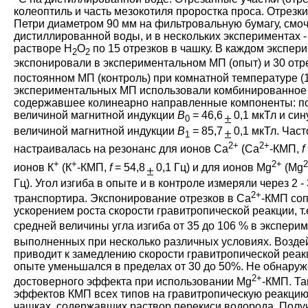
колеоптиль и часть мезокотиля проростка проса. Отрезк
Петри диаметром 90 мм на фильтровальную бумагу, смо
дистиллированной воды, и в нескольких экспериментах -
растворе H
O
по 15 отрезков в чашку. В каждом экспер
2
2
экспонировали в экспериментальном МП (опыт) и 30 отре
постоянном МП (контроль) при комнатной температуре (1
экспериментальных МП использовали комбинированное
содержавшее колинеарно направленные компоненты: по
величиной магнитной индукции
В
= 46,6
0,1 мкТл и си
0
величиной магнитной индукции
В
= 85,7
0,1 мкТл. Час
1
2+
2+
настраивалась на резонанс для ионов Са
(Са
-КМП,
f
+
+
2+
ионов К
(К
-КМП,
f
= 54,8
0,1 Гц) и для ионов Mg
(Mg
Гц). Угол изгиба в опыте и в контроле измеряли через 2 
2+
транспортира. Экспонирование отрезков в Са
-КМП со
ускорением роста скорости гравитропической реакции, т
средней величины угла изгиба от 35 до 106 % в экспери
выполненных при несколько различных условиях. Возде
приводит к замедлению скорости гравитропической реакц
опыте уменьшался в пределах от 30 до 50%. Не обнаруж
2+
достоверного эффекта при использовании Mg
-КМП. Та
эффектов КМП всех типов на гравитропическую реакцию
чашках, содержавших раствор перекиси водорода. Полу