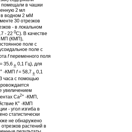
и помещали в чашки
ченную 2 мл
 в водном 2 мМ
именте 30 отрезков
зков - в локальном
0
7 - 22
С). В качестве
 МП (КМП),
стоянное поле с
нусоидальное поле с
тота
f
переменного поля
= 35,6
0,1 Гц), для
2+
-КМП
f
= 58,7
0,1
- 3 часа с помощью
провождается
.е увеличением
2+
ментах Са
-КМП,
+
йствие К
-КМП
ии - угол изгиба в
ено статистически
кже не обнаружено
 отрезков растений в
ченные результаты