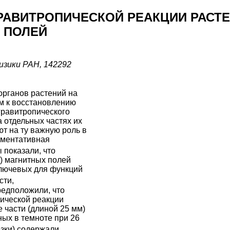
ГРАВИТРОПИЧЕСКОЙ РЕАКЦИИ РАС
 ПОЛЕЙ
зики РАН, 142292
рганов растений на
м к восстановлению
гравитропического
а отдельных частях их
т на ту важную роль в
рментативная
 показали, что
) магнитных полей
ключевых для функций
сти,
редположили, что
пической реакции
 части (длиной 25 мм)
ых в темноте при 26
езки) содержали