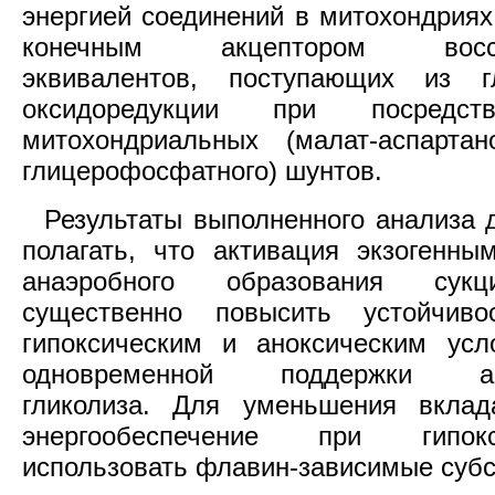
энергией соединений в митохондриях
конечным акцептором восста
эквивалентов, поступающих из гл
оксидоредукции при посредст
митохондриальных (малат-аспарта
глицерофосфатного) шунтов.
Результаты выполненного анализа 
полагать, что активация экзогенны
анаэробного образования сук
существенно повысить устойчив
гипоксическим и аноксическим усл
одновременной поддержки акт
гликолиза. Для уменьшения вклад
энергообеспечение при гипок
использовать флавин-зависимые субс