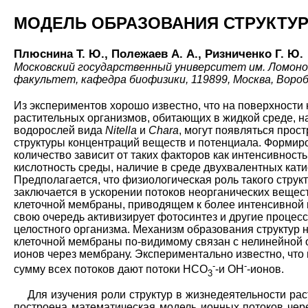
МОДЕЛЬ ОБРАЗОВАНИЯ СТРУКТУР
Плюснина Т. Ю., Полежаев А. А., Ризниченко Г. Ю.
Московский государственный университет им. Ломоно
факультет, кафедра биофизики, 119899, Москва, Вороб
Из экспериментов хорошо известно, что на поверхности
растительных организмов, обитающих в жидкой среде, н
водорослей вида
Nitella
и
Chara
, могут появляться прос
структуры концентраций веществ и потенциала. Формиро
количество зависит от таких факторов как интенсивност
кислотность среды, наличие в среде двухвалентных катио
Предполагается, что физиологическая роль такого стру
заключается в ускорении потоков неорганических вещес
клеточной мембраны, приводящем к более интенсивной и
свою очередь активизирует фотосинтез и другие процес
целостного организма. Механизм образования структур 
клеточной мембраны по-видимому связан с нелинейной 
ионов через мембрану. Экспериментально известно, что
-
-
сумму всех потоков дают потоки НСО
-и ОН
-ионов.
3
Для изучения роли структур в жизнедеятельности ра
построена математическая модель ионных потоков че