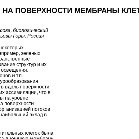
 НА ПОВЕРХНОСТИ МЕМБРАНЫ КЛЕ
сова, биологический
ьёвы Горы, Россия
 некоторых
апример, зеленых
транственные
вание структур и их
ь освещения,
нов и т.п.
ктурообразования
тв вдоль поверхности
х ассимиляции, что в
сы на уровне
на поверхности
организацией потоков
 наибольший вклад в
стительных клеток была
рез внешнюю мембрану