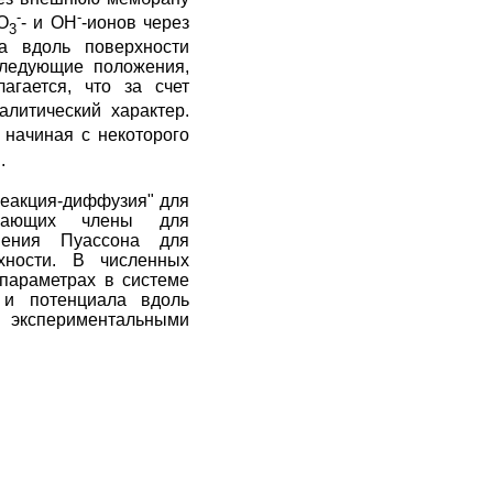
-
-
О
- и ОН
-ионов через
3
а вдоль поверхности
следующие положения,
агается, что за счет
алитический характер.
начиная с некоторого
.
реакция-диффузия" для
ючающих члены для
внения Пуассона для
хности. В численных
 параметрах в системе
 и потенциала вдоль
с экспериментальными