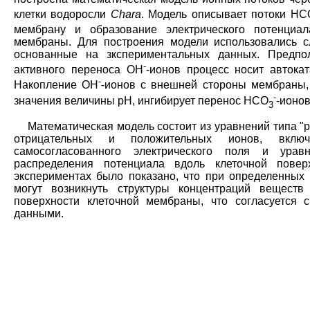
клетки водоросли
Сhara
. Модель описывает потоки НС
мембрану и образование электрического потенциал
мембраны. Для построения модели использовались 
основанные на зкспериментальных данных. Предпол
-
активного переноса ОН
-ионов процесс носит автокат
-
Накопление ОН
-ионов с внешней стороны мембраны, 
-
значения величины рН, ингибирует перенос НСО
-ионов
3
Математическая модель состоит из уравнений типа "
отрицательных и положительных ионов, вкл
самосогласованного электрического поля и ура
распределения потенциала вдоль клеточной повер
экспериментах было показано, что при определенных
могут возникнуть структуры концентраций веществ
поверхности клеточной мембраны, что согласуется 
данными.