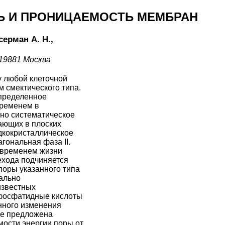
Ь И ПРОНИЦАЕМОCТЬ МЕМБРАН
серман А. Н.,
119881 Москва
 любой клеточной
 смектического типа.
определенное
временем в
но систематическое
ающих в плоских
кокристаллическое
агональная фаза II.
 временем жизни
ехода подчиняется
оры указанного типа
ально
известных
фосфатидные кислоты
нного изменения
де предложена
ости энергии поры от