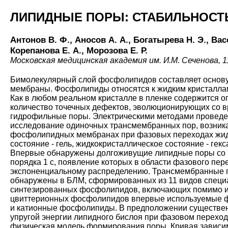
ЛИПИДНЫЕ ПОРЫ: СТАБИЛЬНОСТ
Антонов В. Ф., Аносов А. А., Богатырева Н. Э., Вас
Корепанова Е. А., Морозова Е. Р.
Московская медицинская академия им. И.М. Сеченова, 
Бимолекулярный слой фосфолипидов составляет основу
мембраны. Фосфолипиды относятся к жидким кристаллам
Как в любом реальном кристалле в пленке содержится 
количество точечных дефектов, эволюционирующих со 
гидрофильные поры. Электрическими методами проведе
исследование одиночных трансмембранных пор, возник
фосфолипидных мембранах при фазовых переходах жид
состояние - гель, жидкокристаллическое состояние - гекс
Впервые обнаружены долгоживущие липидные поры со
порядка 1 с, появление которых в области фазового пер
экспоненциальному распределению. Трансмембранные п
обнаружены в БЛМ, сформированных из 11 видов специ
синтезированных фосфолипидов, включающих помимо 
цвиттерионных фосфолипидов впервые используемые 
и катионные фосфолипиды. В предположении существе
упругой энергии липидного бислоя при фазовом перехо
физическая модель формирования поры. Кривая зависим