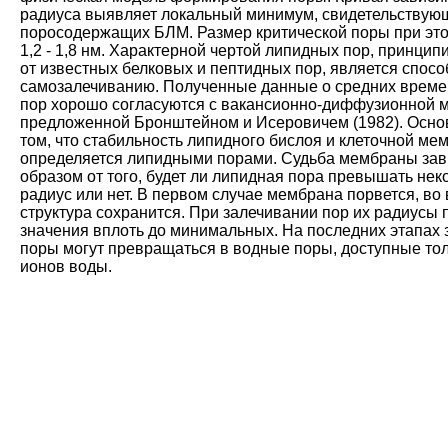
радиуса выявляет локальный минимум, свидетельствующ
поросодержащих БЛМ. Размер критической поры при это
1,2 - 1,8 нм. Характерной чертой липидных пор, принци
от известных белковых и пептидных пор, является спосо
самозалечиванию. Полученные данные о средних време
пор хорошо согласуются с вакансионно-диффузионной 
предложенной Бронштейном и Исеровичем (1982). Основ
том, что стабильность липидного бислоя и клеточной ме
определяется липидными порами. Судьба мембраны зав
образом от того, будет ли липидная пора превышать нек
радиус или нет. В первом случае мембрана порвется, во
структура сохранится. При залечивании пор их радиусы 
значения вплоть до минимальных. На последних этапах
поры могут превращаться в водные поры, доступные тол
ионов воды.