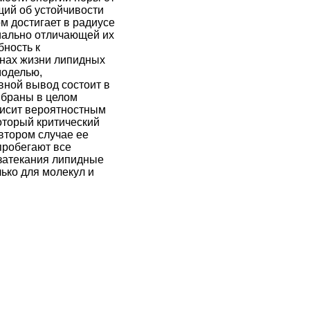
ий об устойчивости
м достигает в радиусе
пиально отличающей их
бность к
нах жизни липидных
моделью,
ной вывод состоит в
мбраны в целом
исит вероятностным
оторый критический
 втором случае ее
пробегают все
 затекания липидные
ько для молекул и