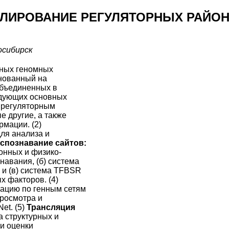
ЛИРОВАНИЕ РЕГУЛЯТОРНЫХ РАЙОН
осибирск
рных геномных
снованный на
объединенных в
едующих основных
 регуляторным
е другие, а также
мации. (2)
ля анализа и
спознавание сайтов:
онных и физико-
навания, (б) система
 и (в) система TFBSR
 факторов. (4)
ацию по генным сетям
просмотра и
et. (5)
Трансляция
 структурных и
и оценки