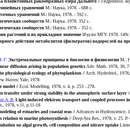
а планктонных ракообразных озера Дальнего
// Гидробиол. жур
линейных уравнений
М.: Наука, 1978. - 688 с.
точных уравнений
М.: Наука, 1978. - 592 с.
огических сообществ
М.: Наука. 1978. 352 с.
огических сообществ
М.: Наука, 1978. - 352 с.
ия растений и их прикладное значение
Изд-во МГУ. 1978. 149с
орного действия метаболитов (фильтратов) водорослей на п
. Г.
Экстремальные принципы в биологии и физиологии
М.: Н
ear diffusion arising in population genetics
Adv. Math. 1978, 30, 7
he physiological ecology of phytoplankton
// Arch. Hydrobiol., 1978, 
w Haven: Yale, 1978
ke model
// Ecol. Modelling, 1978, v. 4, p. 253 - 278.
ransfer under strong stability in the atmospheric surface layer
/
in А. В.
Light-induced elektron transport and coupled processes in 
t., 1978, v.11, p.11-18
deling of estuaries and coastal seas
// Advances in Hydroscience, 19
n relation to marine photosynthesis
// Deep-Sea Res., 1978, v. 25. P.
imitation on algal growth, cell composition and nitrare uptake
Limno