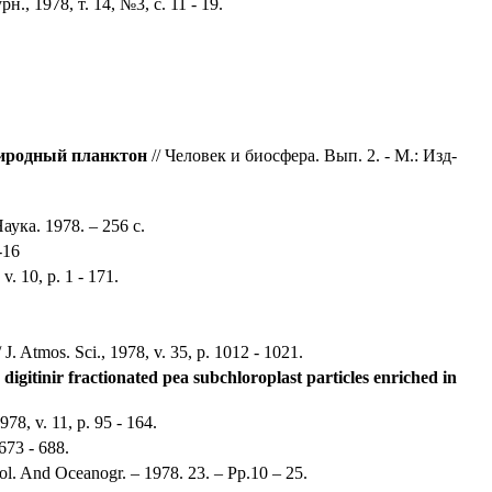
н., 1978, т. 14, №3, с. 11 - 19.
риродный планктон
// Человек и биосфера. Вып. 2. - М.: Изд-
аука. 1978. – 256 c.
-16
v. 10, p. 1 - 171.
/ J. Atmos. Sci., 1978, v. 35, p. 1012 - 1021.
digitinir fractionated pea subchloroplast particles enriched in
78, v. 11, p. 95 - 164.
 673 - 688.
l. And Oceanogr. – 1978. 23. – Pp.10 – 25.