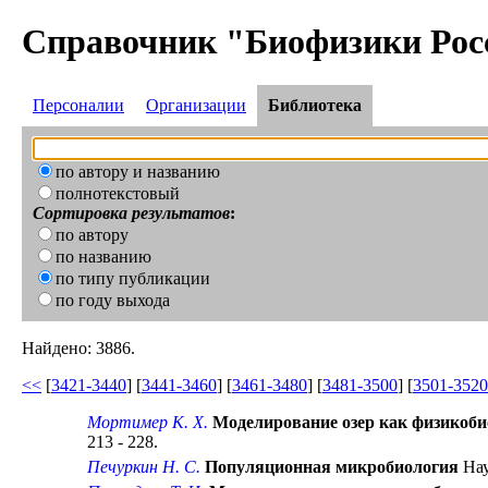
Справочник "Биофизики Рос
Персоналии
Организации
Библиотека
по автору и названию
полнотекстовый
Сортировка результатов
:
по автору
по названию
по типу публикации
по году выхода
Найдено: 3886.
<<
[
3421-3440
] [
3441-3460
] [
3461-3480
] [
3481-3500
] [
3501-3520
Мортимер К. Х.
Моделирование озер как физикоби
213 - 228.
Печуркин Н. С.
Популяционная микробиология
Нау