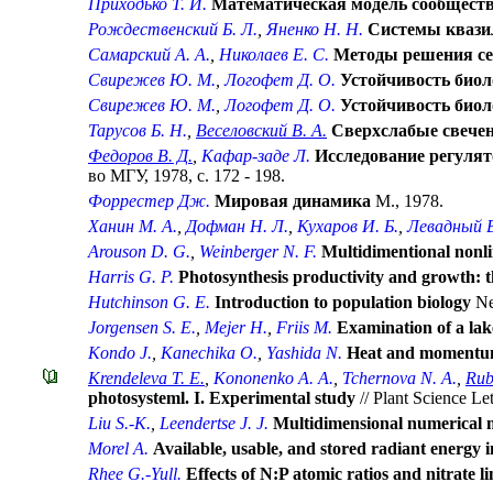
Приходько Т. И.
Математическая модель сообществ
Рождественский Б. Л.
,
Яненко Н. Н.
Системы квази
Самарский А. А.
,
Николаев Е. С.
Методы решения се
Свирежев Ю. М.
,
Логофет Д. О.
Устойчивость биол
Свирежев Ю. М.
,
Логофет Д. О.
Устойчивость биол
Тарусов Б. Н.
,
Веселовский В. А.
Сверхслабые свечен
Федоров В. Д.
,
Кафар-заде Л.
Исследование регулят
во МГУ, 1978, с. 172 - 198.
Форрестер Дж.
Мировая динамика
М., 1978.
Ханин М. А.
,
Дофман Н. Л.
,
Кухаров И. Б.
,
Левадный В
Arouson D. G.
,
Weinberger N. F.
Multidimentional nonlin
Harris G. P.
Photosynthesis productivity and growth: t
Hutchinson G. E.
Introduction to population biology
Ne
Jorgensen S. E.
,
Mejer H.
,
Friis M.
Examination of a la
Kondo J.
,
Kanechika O.
,
Yashida N.
Heat and momentum t
Krendeleva Т. Е.
,
Kononenko A. A.
,
Tchernova N. A.
,
Rub
photosysteml. I. Experimental study
// Plant Science Let
Liu S.-K.
,
Leendertse J. J.
Multidimensional numerical mo
Morel A.
Available, usable, and stored radiant energy i
Rhee G.-Yull.
Effects of N:P atomic ratios and nitrate l