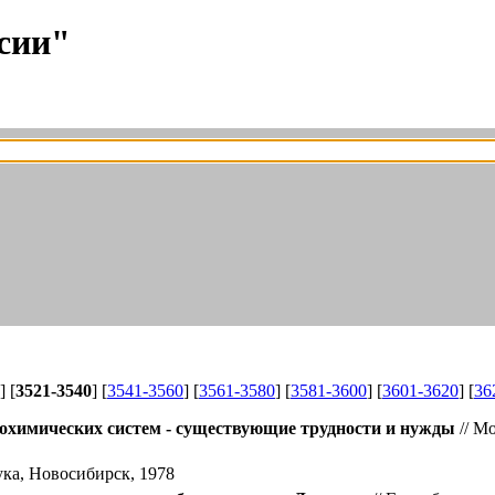
сии"
] [
3521-3540
] [
3541-3560
] [
3561-3580
] [
3581-3600
] [
3601-3620
] [
36
охимических систем - существующие трудности и нужды
// Мо
ка, Новосибирск, 1978