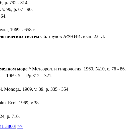
, p. 795 - 814.
 v. 96, p. 67 - 90.
 64.
ука, 1969. - 658 с.
логических систем
Сб. трудов АФНИИ, вып. 23. Л.
 мелком море
// Метеорол. и гидрология, 1969, №10, с. 76 - 86.
. – 1969. 5. – Pp.312 – 321.
l. Monogr., 1969, v. 39, p. 335 - 354.
im. Ecol. 1969, v.38
24, p. 716.
41-3860
]
>>