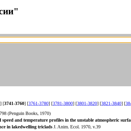
сии"
] [
3741-3760
] [
3761-3780
] [
3781-3800
] [
3801-3820
] [
3821-3840
] [
38
798 (Penguin Books, 1970)
 speed and temperature profiles in the unstable atmospheric surfa
ce in lakedwelling triclads
J. Anim. Ecol. 1970, v.39