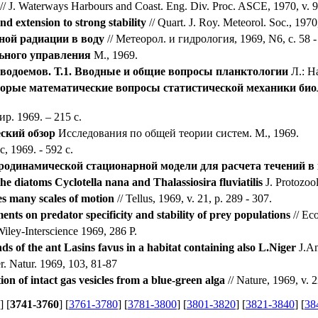
// J. Waterways Harbours and Coast. Eng. Div. Proc. ASCE, 1970, v. 96
and extension to strong stability
// Quart. J. Roy. Meteorol. Soc., 1970,
ной радиации в воду
// Метеорол. и гидрология, 1969, N6, с. 58 -
ьного управления
М., 1969.
водоемов. Т.1. Вводные и общие вопросы планктологии
Л.: На
орые математические вопросы статистической механики био
р. 1969. – 215 c.
ский обзор
Исследования по общей теории систем. М., 1969.
, 1969. - 592 с.
одинамической стационарной модели для расчета течений в
e diatoms Cyclotella nana and Thalassiosira fluviatilis
J. Protozool
es many scales of motion
// Tellus, 1969, v. 21, p. 289 - 307.
ents on predator specificity and stability of prey populations
// Eco
iley-Interscience 1969, 286 P.
s of the ant Lasins favus in a habitat containing also L.Niger
J.An
. Natur. 1969, 103, 81-87
ion of intact gas vesicles from a blue-green alga
// Nature, 1969, v. 2
] [
3741-3760
] [
3761-3780
] [
3781-3800
] [
3801-3820
] [
3821-3840
] [
38