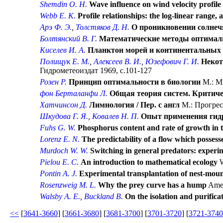
Shemdin O. H.
Wave influence on wind velocity profile
Webb E. K.
Profile relationships: the log-linear range, 
Арэ Ф. Э.
,
Толстяков Д. Н.
О проникновении солнеч
Болтянский В. Г.
Математические методы оптимал
Киселев И. А.
Планктон морей и континентальных 
Полищук Е. М.
,
Алексеев В. И.
,
Юзефович Г. И.
Некот
Гидрометеоиздат 1969, с.101-127
Розен Р.
Принцип оптимальности в биологии
М.: Ми
фон Берталанфи Л.
Общая теория систем. Критиче
Хатчинсон Д.
Лимнология / Пер. с англ
М.: Прогресс
Шкудова Г. Я.
,
Ковалев Н. П.
Опыт применения гидр
Fuhs G. W.
Phosphorus content and rate of growth in th
Lorenz E. N.
The predictability of a flow which possess
Murdoch W. W.
Switching in general predators: experim
Pielou E. C.
An introduction to mathematical ecology
W
Pontin A. J.
Experimental transplantation of nest-mound
Rosenzweig M. L.
Why the prey curve has a hump
Amer
Walsby A. E.
,
Buckland B.
On the isolation and purificat
<<
[
3641-3660
] [
3661-3680
] [
3681-3700
] [
3701-3720
] [
3721-3740