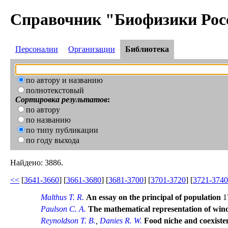
Справочник "Биофизики Рос
Персоналии
Организации
Библиотека
по автору и названию
полнотекстовый
Сортировка результатов
:
по автору
по названию
по типу публикации
по году выхода
Найдено: 3886.
<<
[
3641-3660
] [
3661-3680
] [
3681-3700
] [
3701-3720
] [
3721-3740
Malthus T. R.
An essay on the principal of population
1
Paulson C. A.
The mathematical representation of wind
Reynoldson T. B.
,
Danies R. W.
Food niche and coexisten