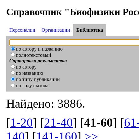
Справочник "Биофизики Рос
Персоналии
Организации
Библиотека
по автору и названию
полнотекстовый
Сортировка результатов
:
по автору
по названию
по типу публикации
по году выхода
Найдено: 3886.
[
1-20
] [
21-40
] [
41-60
] [
61
140
] [
141-160
]
>>