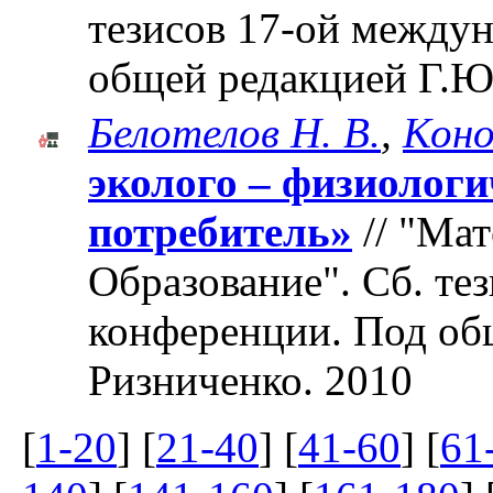
тезисов 17-ой между
общей редакцией Г.Ю
Белотелов Н. В.
,
Коно
эколого – физиологи
потребитель»
// "Ма
Образование". Cб. те
конференции. Под об
Ризниченко. 2010
[
1-20
] [
21-40
] [
41-60
] [
61