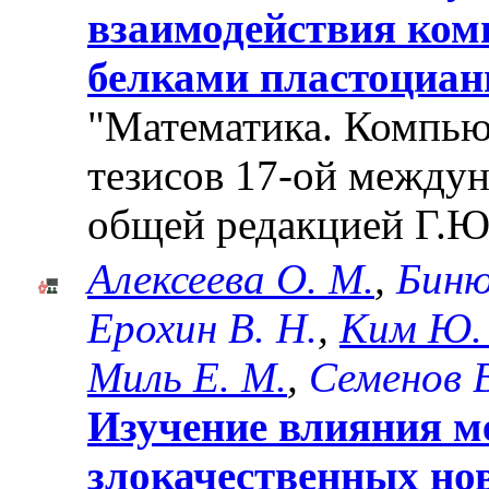
взаимодействия ком
белками пластоциан
"Математика. Компьют
тезисов 17-ой между
общей редакцией Г.Ю
Алексеева О. М.
,
Биню
Ерохин В. Н.
,
Ким Ю. 
Миль Е. М.
,
Семенов В
Изучение влияния м
злокачественных но