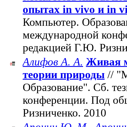
опытах in vivo и in v
Компьютер. Образован
международной конф
редакцией Г.Ю. Ризни
Алифов А. А.
Живая м
теории природы
// "
Образование". Cб. те
конференции. Под об
Ризниченко. 2010
Апонин Ю. М.
,
Апонин