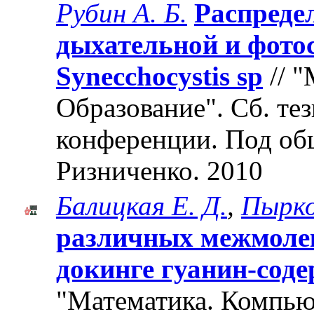
Рубин А. Б.
Распреде
дыхательной и фотос
Synecchocystis sp
// 
Образование". Cб. те
конференции. Под об
Ризниченко. 2010
Балицкая Е. Д.
,
Пырко
различных межмоле
докинге гуанин-сод
"Математика. Компьют