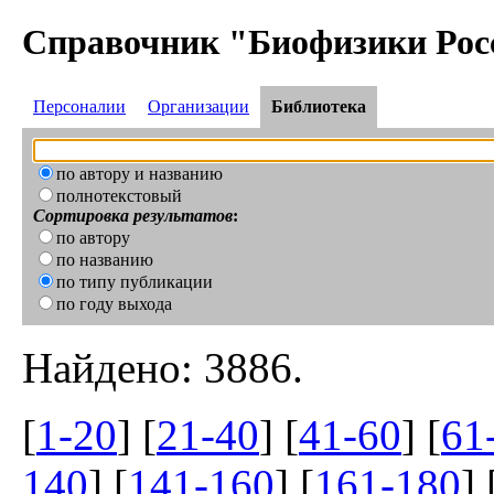
Справочник "Биофизики Рос
Персоналии
Организации
Библиотека
по автору и названию
полнотекстовый
Сортировка результатов
:
по автору
по названию
по типу публикации
по году выхода
Найдено: 3886.
[
1-20
] [
21-40
] [
41-60
] [
61
140
] [
141-160
] [
161-180
] 