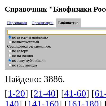
Справочник "Биофизики Рос
Персоналии
Организации
Библиотека
по автору и названию
полнотекстовый
Сортировка результатов
:
по автору
по названию
по типу публикации
по году выхода
Найдено: 3886.
[
1-20
] [
21-40
] [
41-60
] [
61
140
] [
141-160
] [
161-180
] 