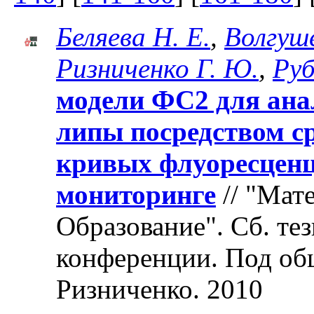
Беляева Н. Е.
,
Волгуше
Ризниченко Г. Ю.
,
Руб
модели ФС2 для анал
липы посредством с
кривых флуоресценц
мониторинге
// "Мат
Образование". Cб. те
конференции. Под об
Ризниченко. 2010