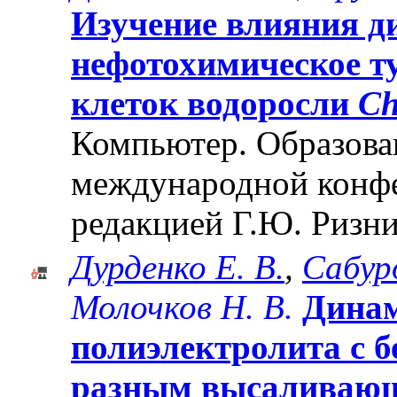
Изучение влияния д
нефотохимическое т
клеток водоросли
Ch
Компьютер. Образован
международной конф
редакцией Г.Ю. Ризни
Дурденко Е. В.
,
Сабуро
Молочков Н. В.
Динам
полиэлектролита с б
разным высаливаю