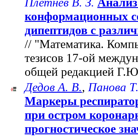
Плетнев В. З.
Анализ
конформационных с
дипептидов с разли
// "Математика. Комп
тезисов 17-ой между
общей редакцией Г.Ю
Дедов А. В.
,
Панова Т.
Маркеры респирато
при остром коронар
прогностическое зна