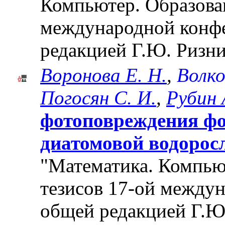
Компьютер. Образован
международной конф
редакцией Г.Ю. Ризни
Воронова Е. Н.
,
Волко
Погосян С. И.
,
Рубин 
фотоповреждения фо
диатомовой водоросли
"Математика. Компьют
тезисов 17-ой между
общей редакцией Г.Ю