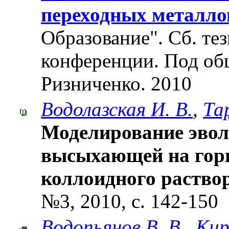
переходных металло
Образование". Cб. те
конференции. Под об
Ризниченко. 2010
Водолазская И. В.
,
Та
Моделирование эвол
высыхающей на гори
коллоидного раство
№3, 2010, с. 142-150
Водопьянов В. В.
,
Кир