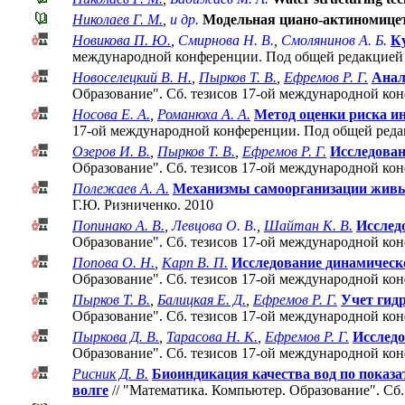
Николаев Г. М.
,
и др.
Модельная циано-актиномице
Новикова П. Ю.
,
Смирнова Н. В.
,
Смолянинов А. Б.
К
международной конференции. Под общей редакцией 
Новоселецкий В. Н.
,
Пырков Т. В.
,
Ефремов Р. Г.
Анал
Образование". Cб. тезисов 17-ой международной ко
Носова Е. А.
,
Романюха А. А.
Метод оценки риска и
17-ой международной конференции. Под общей реда
Озеров И. В.
,
Пырков Т. В.
,
Ефремов Р. Г.
Исследован
Образование". Cб. тезисов 17-ой международной ко
Полежаев А. А.
Механизмы самоорганизации живы
Г.Ю. Ризниченко. 2010
Попинако А. В.
,
Левцова О. В.
,
Шайтан К. В.
Иccлед
Образование". Cб. тезисов 17-ой международной ко
Попова О. Н.
,
Карп В. П.
Исследование динамическо
Образование". Cб. тезисов 17-ой международной ко
Пырков Т. В.
,
Балицкая Е. Д.
,
Ефремов Р. Г.
Учет гид
Образование". Cб. тезисов 17-ой международной ко
Пыркова Д. В.
,
Тарасова Н. К.
,
Ефремов Р. Г.
Исследо
Образование". Cб. тезисов 17-ой международной ко
Рисник Д. В.
Биоиндикация качества вод по показ
волге
// "Математика. Компьютер. Образование". Cб