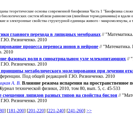
даны теоретические основы современной биофизики Часть 1 "Биофизика слож
биологических систем вблизи равновесия (линейная термодинамика) и вдали о
кие и электронные свойства структурной единицы живого - макромолекулы, а
ики главного перехода в липидных мембранах
// "Математика
Г.Ю. Ризниченко. 2010
ирование процесса переноса ионов в нейроне
// "Математика.
. 2010
ие фазовых волн в синоатриальном узле млекопитающих
// 
Г.Ю. Ризниченко. 2010
 принципы метаболического моделирования при лечении от
нференции. Под общей редакцией Г.Ю. Ризниченко. 2010
цкая А. В.
Влияние режима испарения на пространственное п
Журнал технической физики, 2010, том 80, вып. 5, с. 45-533
 смешения липидов разных типов на свойства бислоя
// "Мат
Г.Ю. Ризниченко. 2010
80
] [
181-200
] [
201-220
] [
221-240
] [
241-260
]
>>