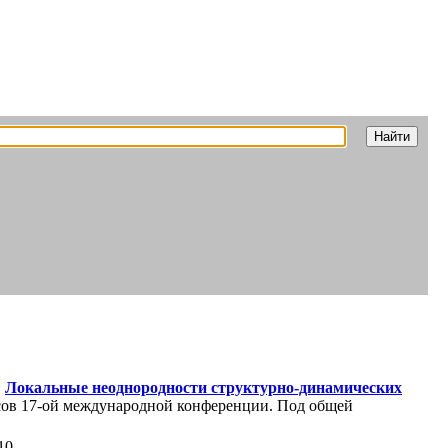
.
Локальные неоднородности структурно-динамических
исов 17-ой международной конференции. Под общей
10