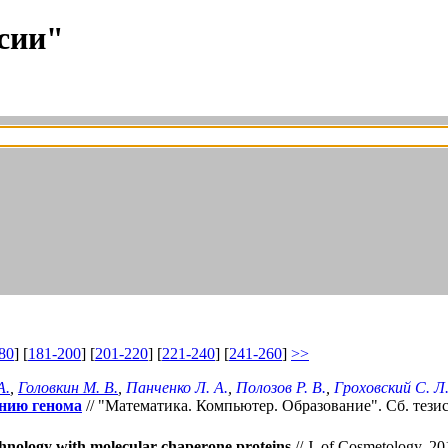
сии"
80
] [
181-200
] [
201-220
] [
221-240
] [
241-260
]
>>
А.
,
Головкин М. В.
,
Панченко Л. А.
,
Полозов Р. В.
,
Гроховский С. Л
анию генома
// "Математика. Компьютер. Образование". Cб. тез
chnology with molecular chaperone proteins
// J. of Cosmetology, 20