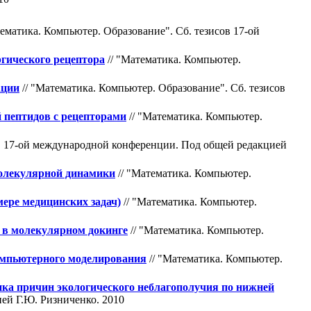
тематика. Компьютер. Образование". Cб. тезисов 17-ой
гического рецептора
// "Математика. Компьютер.
ации
// "Математика. Компьютер. Образование". Cб. тезисов
 пептидов с рецепторами
// "Математика. Компьютер.
ов 17-ой международной конференции. Под общей редакцией
молекулярной динамики
// "Математика. Компьютер.
мере медицинских задач)
// "Математика. Компьютер.
 в молекулярном докинге
// "Математика. Компьютер.
омпьютерного моделирования
// "Математика. Компьютер.
ика причин экологического неблагополучия по нижней
ей Г.Ю. Ризниченко. 2010