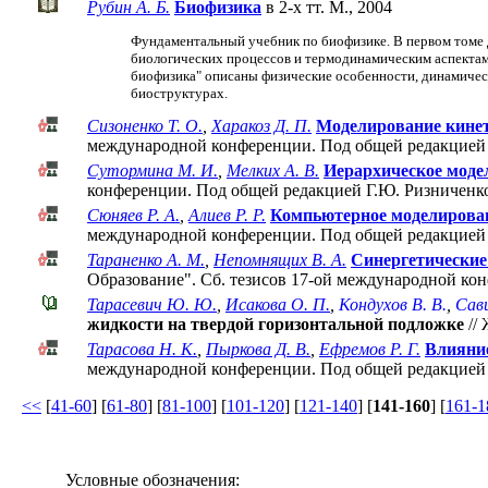
Рубин А. Б.
Биофизика
в 2-х тт. М., 2004
Фундаментальный учебник по биофизике. В первом томе 
биологических процессов и термодинамическим аспектам 
биофизика" описаны физические особенности, динамичес
биоструктурах.
Сизоненко Т. О.
,
Харакоз Д. П.
Моделирование кинет
международной конференции. Под общей редакцией 
Сутормина М. И.
,
Мелких А. В.
Иерархическое модел
конференции. Под общей редакцией Г.Ю. Ризниченко
Сюняев Р. А.
,
Алиев Р. Р.
Компьютерное моделирован
международной конференции. Под общей редакцией 
Тараненко А. М.
,
Непомнящих В. А.
Синергетические
Образование". Cб. тезисов 17-ой международной ко
Тарасевич Ю. Ю.
,
Исакова О. П.
,
Кондухов В. В.
,
Сави
жидкости на твердой горизонтальной подложке
// 
Тарасова Н. К.
,
Пыркова Д. В.
,
Ефремов Р. Г.
Влияние
международной конференции. Под общей редакцией 
<<
[
41-60
] [
61-80
] [
81-100
] [
101-120
] [
121-140
] [
141-160
] [
161-1
Условные обозначения: