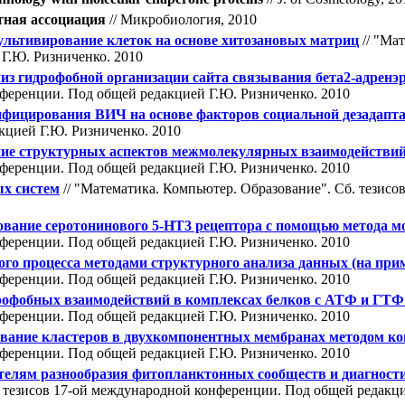
тная ассоциация
// Микробиология, 2010
ультивирование клеток на основе хитозановых матриц
// "Ма
Г.Ю. Ризниченко. 2010
из гидрофобной организации сайта связывания бета2-адренэр
нференции. Под общей редакцией Г.Ю. Ризниченко. 2010
нфицирования ВИЧ на основе факторов социальной дезадапт
кцией Г.Ю. Ризниченко. 2010
ие структурных аспектов межмолекулярных взаимодействий
нференции. Под общей редакцией Г.Ю. Ризниченко. 2010
х систем
// "Математика. Компьютер. Образование". Cб. тезис
ование серотонинового 5-HT3 рецептора с помощью метода 
нференции. Под общей редакцией Г.Ю. Ризниченко. 2010
го процесса методами структурного анализа данных (на при
нференции. Под общей редакцией Г.Ю. Ризниченко. 2010
рофобных взаимодействий в комплексах белков с АТФ и ГТФ
нференции. Под общей редакцией Г.Ю. Ризниченко. 2010
вание кластеров в двухкомпонентных мембранах методом к
нференции. Под общей редакцией Г.Ю. Ризниченко. 2010
ателям разнообразия фитопланктонных сообществ и диагност
. тезисов 17-ой международной конференции. Под общей редакци