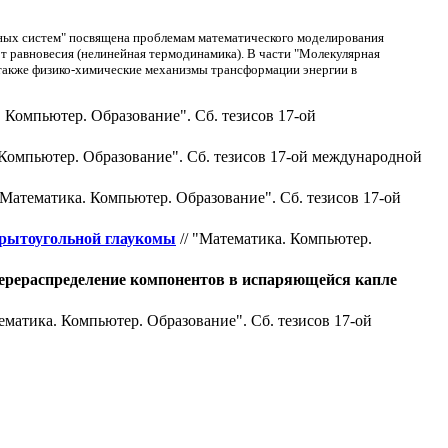
ных систем" посвящена проблемам математического моделирования
т равновесия (нелинейная термодинамика). В части "Молекулярная
 также физико-химические механизмы трансформации энергии в
. Компьютер. Образование". Cб. тезисов 17-ой
 Компьютер. Образование". Cб. тезисов 17-ой международной
"Математика. Компьютер. Образование". Cб. тезисов 17-ой
крытоугольной глаукомы
// "Математика. Компьютер.
ерераспределение компонентов в испаряющейся капле
ематика. Компьютер. Образование". Cб. тезисов 17-ой