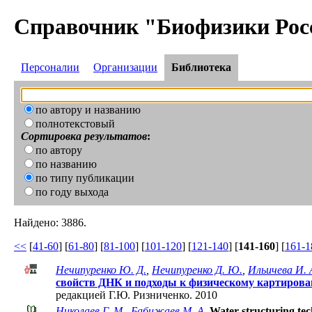
Справочник "Биофизики Рос
Персоналии
Организации
Библиотека
по автору и названию
полнотекстовый
Сортировка результатов
:
по автору
по названию
по типу публикации
по году выхода
Найдено: 3886.
<<
[
41-60
] [
61-80
] [
81-100
] [
101-120
] [
121-140
] [
141-160
] [
161-1
Нечипуренко Ю. Д.
,
Нечипуренко Д. Ю.
,
Ильичева И. 
свойств ДНК и подходы к физическому картиров
редакцией Г.Ю. Ризниченко. 2010
Николаев Г. М.
,
Бабижаев М. А.
Water structuring te