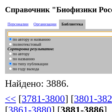
Справочник "Биофизики Рос
Персоналии
Организации
Библиотека
по автору и названию
полнотекстовый
Сортировка результатов
:
по автору
по названию
по типу публикации
по году выхода
Найдено: 3886.
<<
[
3781-3800
] [
3801-38
[
3861-3880
] [
3881-3886
]