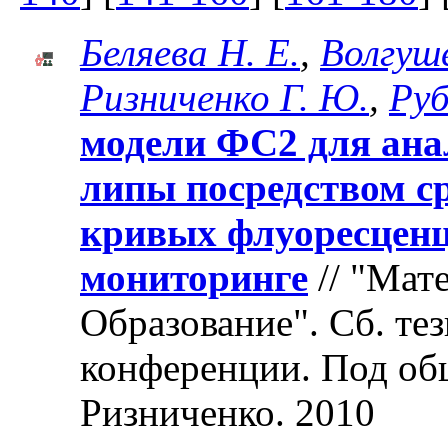
Беляева Н. Е.
,
Волгуше
Ризниченко Г. Ю.
,
Руб
модели ФС2 для анал
липы посредством с
кривых флуоресценц
мониторинге
// "Мат
Образование". Cб. те
конференции. Под об
Ризниченко. 2010