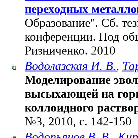
переходных металло
Образование". Cб. те
конференции. Под об
Ризниченко. 2010
Водолазская И. В.
,
Та
Моделирование эвол
высыхающей на гори
коллоидного раство
№3, 2010, с. 142-150
Водопьянов В. В.
,
Кир