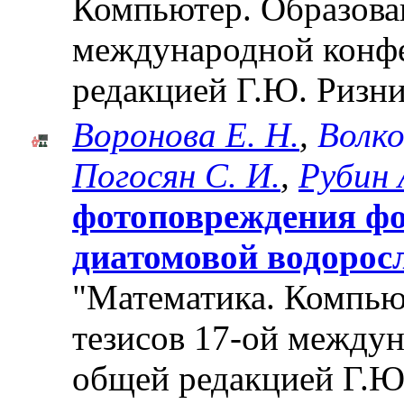
Компьютер. Образован
международной конф
редакцией Г.Ю. Ризни
Воронова Е. Н.
,
Волко
Погосян С. И.
,
Рубин 
фотоповреждения фо
диатомовой водоросли
"Математика. Компьют
тезисов 17-ой между
общей редакцией Г.Ю