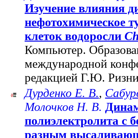
Изучение влияния д
нефотохимическое т
клеток водоросли
Ch
Компьютер. Образован
международной конф
редакцией Г.Ю. Ризни
Дурденко Е. В.
,
Сабуро
Молочков Н. В.
Динам
полиэлектролита с б
разным высаливаю