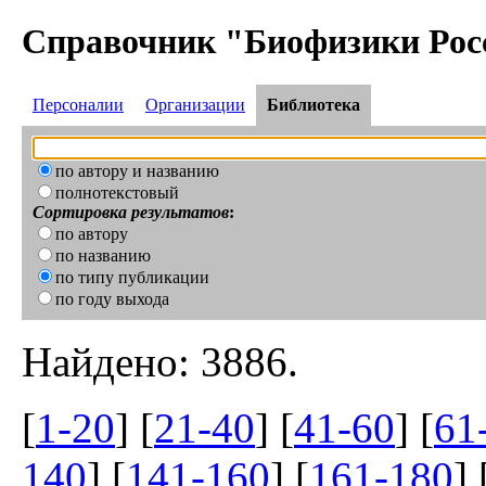
Справочник "Биофизики Рос
Персоналии
Организации
Библиотека
по автору и названию
полнотекстовый
Сортировка результатов
:
по автору
по названию
по типу публикации
по году выхода
Найдено: 3886.
[
1-20
] [
21-40
] [
41-60
] [
61
140
] [
141-160
] [
161-180
] 