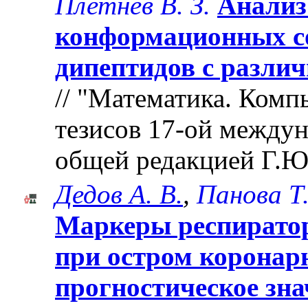
Плетнев В. З.
Анализ
конформационных с
дипептидов с разли
// "Математика. Комп
тезисов 17-ой между
общей редакцией Г.Ю
Дедов А. В.
,
Панова Т.
Маркеры респирато
при остром коронар
прогностическое зна