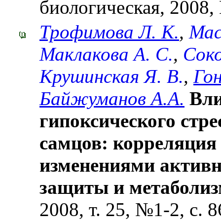
биологическая, 2008, 
Трофимова Л. К.
,
Мас
Маклакова А. С.
,
Соко
Крушинская Я. В.
,
Гон
Байжуманов А.А.
Вли
гипоксического стре
самцов: корреляция 
изменениями активн
защиты и метаболи
2008, т. 25, №1-2, с. 8