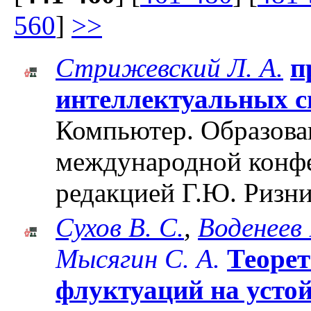
560
]
>>
Стрижевский Л. А.
п
интеллектуальных с
Компьютер. Образован
международной конф
редакцией Г.Ю. Ризни
Сухов В. С.
,
Воденеев 
Мысягин С. А.
Теорет
флуктуаций на усто