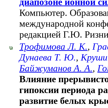
диапозоне ионной с
Компьютер. Образован
международной конф
редакцией Г.Ю. Ризни
Трофимова Л. К.
,
Гра
Дунаева Т. Ю.
,
Крушин
Байжуманов А. А.
,
Го
Влияние прерывист
гипоксии периода ра
развитие белых кры