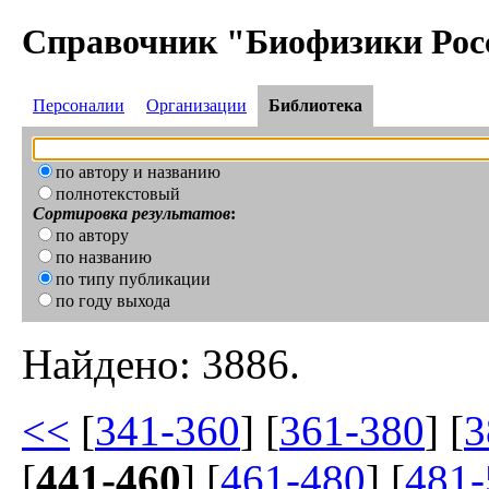
Справочник "Биофизики Рос
Персоналии
Организации
Библиотека
по автору и названию
полнотекстовый
Сортировка результатов
:
по автору
по названию
по типу публикации
по году выхода
Найдено: 3886.
<<
[
341-360
] [
361-380
] [
3
[
441-460
] [
461-480
] [
481-