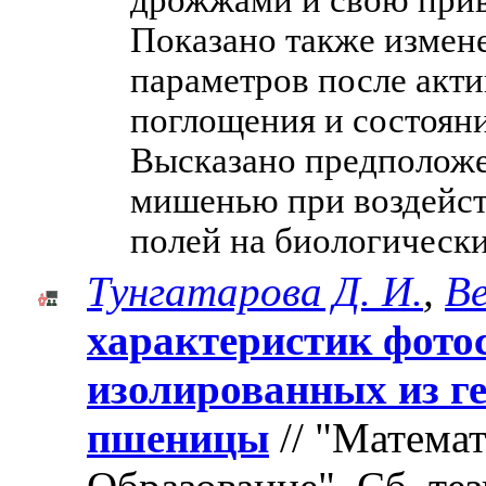
дрожжами и свою прив
Показано также измен
параметров после акт
поглощения и состояни
Высказано предположен
мишенью при воздейст
полей на биологическ
Тунгатарова Д. И.
,
Ве
характеристик фотос
изолированных из г
пшеницы
// "Матема