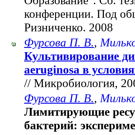
Образование". Cб. те
конференции. Под об
Ризниченко. 2008
Фурсова П. В.
,
Милько
Культивирование ди
aeruginosa в услови
// Микробиология, 2008
Фурсова П. В.
,
Милько
Лимитирующие ресур
бактерий: эксперим