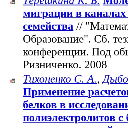
Терёшкина К. Б.
Моле
миграции в каналах
семейства
// "Матема
Образование". Cб. те
конференции. Под об
Ризниченко. 2008
Тихоненко С. А.
,
Дыбо
Применение расчето
белков в исследован
полиэлектролитов с