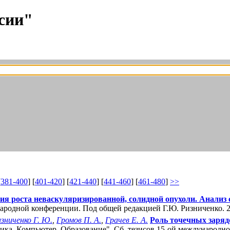
сии"
[
381-400
] [
401-420
] [
421-440
] [
441-460
] [
461-480
]
>>
ия роста неваскуляризированной, солидной опухоли. Анали
народной конференции. Под общей редакцией Г.Ю. Ризниченко. 
зниченко Г. Ю.
,
Громов П. А.
,
Грачев Е. А.
Роль точечных заряд
тика. Компьютер. Образование". Cб. тезисов 15-ой международн