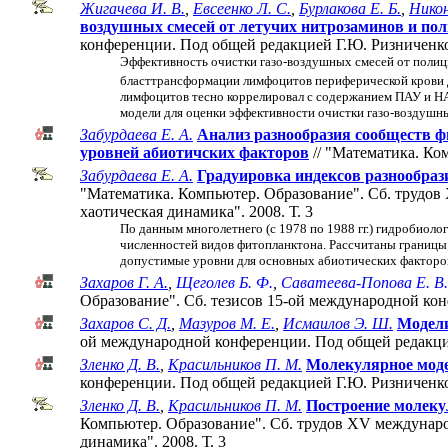
Жигачева И. В.
,
Евсеенко Л. С.
,
Бурлакова Е. Б.
,
Никон
воздушных смесей от летучих нитрозаминов и по
конференции. Под общей редакцией Г.Ю. Ризниченко.
Эффективность очистки газо-воздушных смесей от полиц
бласттрансформации лимфоцитов периферической крови 
лимфоцитов тесно коррелировал с содержанием ПАУ и НА
модели для оценки эффективности очистки газо-воздушн
Забурдаева Е. А.
Анализ разнообразия сообществ ф
уровней абиотичских факторов
// "Математика. Ко
Забурдаева Е. А.
Градуировка индексов разнообраз
"Математика. Компьютер. Образование". Cб. трудов
хаотическая динамика". 2008. Т. 3
По данным многолетнего (с 1978 по 1988 гг.) гидробиол
численностей видов фитопланктона. Рассчитаны границы
допустимые уровни для основных абиотических факторов
Захаров Г. А.
,
Щеголев Б. Ф.
,
Саватеева-Попова Е. В.
Образование". Cб. тезисов 15-ой международной ко
Захаров С. Д.
,
Мазуров М. Е.
,
Исмаилов Э. Ш.
Модели
ой международной конференции. Под общей редакци
Зленко Д. В.
,
Красильников П. М.
Молекулярное мод
конференции. Под общей редакцией Г.Ю. Ризниченко
Зленко Д. В.
,
Красильников П. М.
Построение молеку
Компьютер. Образование". Cб. трудов XV междунаро
динамика". 2008. Т. 3