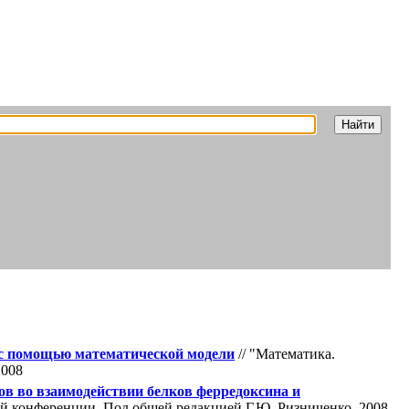
з с помощью математической модели
// "Математика.
2008
ов во взаимодействии белков ферредоксина и
ой конференции. Под общей редакцией Г.Ю. Ризниченко. 2008