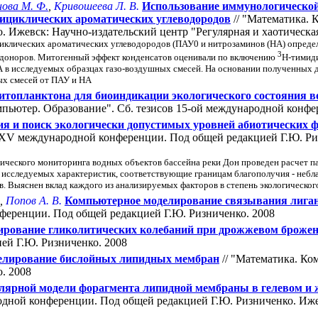
ова М. Ф.
,
Кривошеева Л. В.
Использование иммунологической
лициклических ароматических углеводородов
// "Математика. 
 Ижевск: Научно-издательский центр "Регулярная и хаотическая 
иклических ароматических углеводородов (ПАУ0 и нитрозаминов (НА) определ
3
доноров. Митогенный эффект конденсатов оценивали по включению
Н-тимиди
 в исследуемых образцах газо-воздушных смесей. На основании полученных 
ых смесей от ПАУ и НА
итопланктона для биоиндикации экологического состояния в
мпьютер. Образование". Cб. тезисов 15-ой международной конфе
ия и поиск экологически допустимых уровней абиотических ф
 XV международной конференции. Под общей редакцией Г.Ю. Риз
огического мониторинга водных объектов бассейна реки Дон проведен расчет 
 исследуемых характеристик, соответствующие границам благополучия - неб
. Выяснен вклад каждого из анализируемых факторов в степень экологическог
,
Попов А. В.
Компьютерное моделирование связывания лига
нференции. Под общей редакцией Г.Ю. Ризниченко. 2008
рование гликолитических колебаний при дрожжевом броже
ей Г.Ю. Ризниченко. 2008
елирование бислойных липидных мембран
// "Математика. Ко
. 2008
лярной модели форагмента липидной мембраны в гелевом и
дной конференции. Под общей редакцией Г.Ю. Ризниченко. Ижев