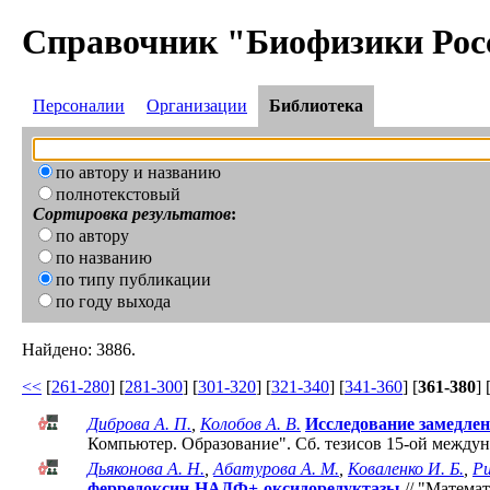
Справочник "Биофизики Рос
Персоналии
Организации
Библиотека
по автору и названию
полнотекстовый
Сортировка результатов
:
по автору
по названию
по типу публикации
по году выхода
Найдено: 3886.
<<
[
261-280
] [
281-300
] [
301-320
] [
321-340
] [
341-360
] [
361-380
] 
Диброва А. П.
,
Колобов А. В.
Исследование замедлен
Компьютер. Образование". Cб. тезисов 15-ой между
Дьяконова А. Н.
,
Абатурова А. М.
,
Коваленко И. Б.
,
Ри
ферредоксин-НАДФ+-оксидоредуктазы
// "Матема