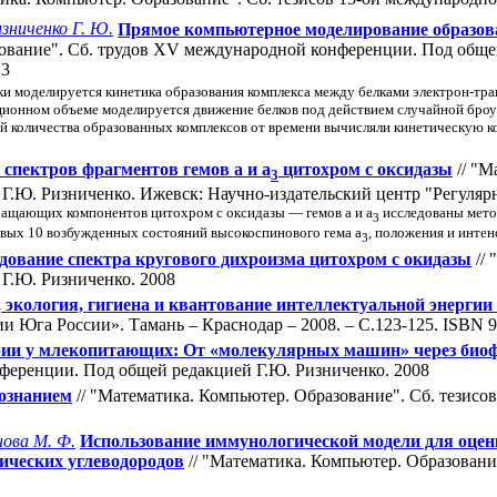
зниченко Г. Ю.
Прямое компьютерное моделирование образов
зование". Cб. трудов XV международной конференции. Под обще
 3
ки моделируется кинетика образования комплекса между белками электрон-т
ционном объеме моделируется движение белков под действием случайной броу
й количества образованных комплексов от времени вычисляли кинетическую к
 спектров фрагментов гемов a и a
цитохром c оксидазы
// "М
3
Ю. Ризниченко. Ижевск: Научно-издательский центр "Регулярная
ращающих компонентов цитохром с оксидазы — гемов а и а
исследованы мето
3
вых 10 возбужденных состояний высокоспинового гема а
, положения и интен
3
едование спектра кругового дихроизма цитохром с окидазы
// 
Г.Ю. Ризниченко. 2008
кология, гигиена и квантование интеллектуальной энергии
 Юга России». Тамань – Краснодар – 2008. – С.123-125. ISBN 9
рии у млекопитающих: От «молекулярных машин» через био
нференции. Под общей редакцией Г.Ю. Ризниченко. 2008
ознанием
// "Математика. Компьютер. Образование". Cб. тезис
ова М. Ф.
Использование иммунологической модели для оцен
ических углеводородов
// "Математика. Компьютер. Образовани