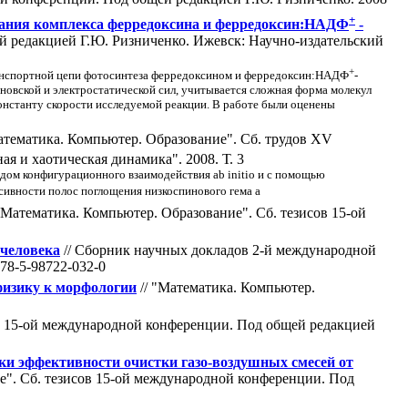
+
ания комплекса ферредоксина и ферредоксин:НАДФ
-
й редакцией Г.Ю. Ризниченко. Ижевск: Научно-издательский
+
ранспортной цепи фотосинтеза ферредоксином и ферредоксин:НАДФ
-
новской и электростатической сил, учитывается сложная форма молекул
онстанту скорости исследуемой реакции. В работе были оценены
атематика. Компьютер. Образование". Cб. трудов XV
 и хаотическая динамика". 2008. Т. 3
дом конфигурационного взаимодействия ab initio и с помощью
сивности полос поглощения низкоспинового гема а
"Математика. Компьютер. Образование". Cб. тезисов 15-ой
 человека
// Сборник научных докладов 2-й международной
78-5-98722-032-0
физику к морфологии
// "Математика. Компьютер.
ов 15-ой международной конференции. Под общей редакцией
ки эффективности очистки газо-воздушных смесей от
е". Cб. тезисов 15-ой международной конференции. Под