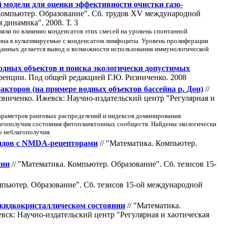
 модели для оценки эффективности очистки газо-
Компьютер. Образование". Cб. трудов XV международной
динамика". 2008. Т. 3
яли по влиянию конденсатов этих смесей на уровень спонтанной
на в культивируемые с конденсатом лимфоциты. Уровень пролиферации
данных делается вывод о возможности использования иммунологической
одных объектов и поиска экологически допустимых
ренции. Под общей редакцией Г.Ю. Ризниченко. 2008
акторов (на примере водных объектов бассейна р. Дон)
//
ниченко. Ижевск: Научно-издательский центр "Регулярная и
параметров ранговых распределений и индексов доминирования
лагополучия состояния фитопланктонных сообществ. Найдены экологически
о неблагополучия
ндов с NMDA-рецепторами
// "Математика. Компьютер.
нии
// "Математика. Компьютер. Образование". Cб. тезисов 15-
мпьютер. Образование". Cб. тезисов 15-ой международной
 жидкокристаллическом состоянии
// "Математика.
ск: Научно-издательский центр "Регулярная и хаотическая