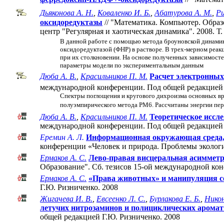
Дьяконова А. Н.
,
Коваленко И. Б.
,
Абатурова А. М.
,
Ри
оксидоредуктазы
// "Математика. Компьютер. Обра
центр "Регулярная и хаотическая динамика". 2008. Т.
В данной работе с помощью метода броуновской динами
оксидоредуктазой (ФНР) в растворе. В трех-мерном реак
при их столкновении. На основе полученных зависимосте
параметры модели по экспериментальным данным
Дюба А. В.
,
Красильников П. М.
Расчет электронных
международной конференции. Под общей редакцией Г.
Спектры поглощения и кругового дихроизма основных в
полуэмпирического метода PM6. Рассчитаны энергии пер
Дюба А. В.
,
Красильников П. М.
Теоретическое иссл
международной конференции. Под общей редакцией 
Еремин А. Л.
Информационная окружающая среда, э
конференции «Человек и природа. Проблемы экологии
Ермаков А. С.
Лево-правая висцеральная асиммет
Образование". Cб. тезисов 15-ой международной ко
Ермаков А. С.
«Права животных» и манипуляция с
Г.Ю. Ризниченко. 2008
Жигачева И. В.
,
Евсеенко Л. С.
,
Бурлакова Е. Б.
,
Никон
летучих нитрозаминов и полициклических аромат
общей редакцией Г.Ю. Ризниченко. 2008