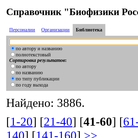
Справочник "Биофизики Рос
Персоналии
Организации
Библиотека
по автору и названию
полнотекстовый
Сортировка результатов
:
по автору
по названию
по типу публикации
по году выхода
Найдено: 3886.
[
1-20
] [
21-40
] [
41-60
] [
61
140
] [
141-160
]
>>