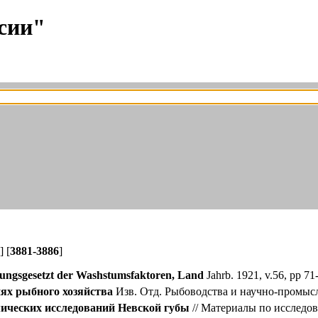
сии"
] [
3881-3886
]
ungsgesetzt der Washstumsfaktoren, Land
Jahrb. 1921, v.56, pp 71
иях рыбного хозяйства
Изв. Отд. Рыбоводства и научно-промысл. 
ических исследований Невской губы
// Материалы по исследо