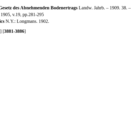
Gesetz des Abnehmenden Bodenertrags
Landw. Jahrb. – 1909. 38. –
1905, v.19, pp.281-295
ics
N.Y.: Longmans. 1902.
] [
3881-3886
]