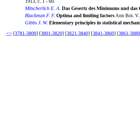
1913, с. 1 - 60.
Mitscherlich E. A.
Das Gesertz des Minimums und das 
Blackman F. F.
Optima and limiting factors
Ann Bot. V. 
Gibbs J. W.
Elementary principles in statistical mechan
<<
[
3781-3800
] [
3801-3820
] [
3821-3840
] [
3841-3860
] [
3861-3880