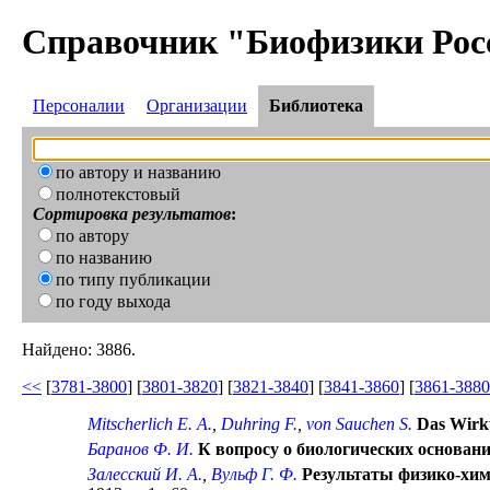
Справочник "Биофизики Рос
Персоналии
Организации
Библиотека
по автору и названию
полнотекстовый
Сортировка результатов
:
по автору
по названию
по типу публикации
по году выхода
Найдено: 3886.
<<
[
3781-3800
] [
3801-3820
] [
3821-3840
] [
3841-3860
] [
3861-3880
Mitscherlich E. A.
,
Duhring F.
,
von Sauchen S.
Das Wirk
Баранов Ф. И.
К вопросу о биологических основан
Залесский И. А.
,
Вульф Г. Ф.
Результаты физико-хим