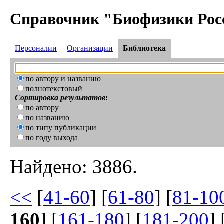
Справочник "Биофизики Рос
Персоналии
Организации
Библиотека
по автору и названию
полнотекстовый
Сортировка результатов
:
по автору
по названию
по типу публикации
по году выхода
Найдено: 3886.
<<
[
41-60
] [
61-80
] [
81-10
160
] [
161-180
] [
181-200
] 