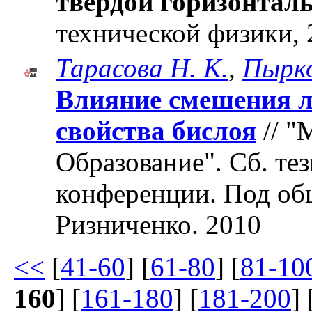
твердой горизонтал
технической физики, 2
Тарасова Н. К.
,
Пырко
Влияние смешения л
свойства бислоя
// "
Образование". Cб. те
конференции. Под об
Ризниченко. 2010
<<
[
41-60
] [
61-80
] [
81-10
160
] [
161-180
] [
181-200
] 