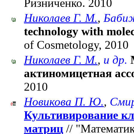
Ризниченко. 2010
Николаев Г. М.
,
Бабиж
technology with molec
of Cosmetology, 2010
Николаев Г. М.
,
и др.
актиномицетная асс
2010
Новикова П. Ю.
,
Смир
Культивирование кл
матриц
// "Математик