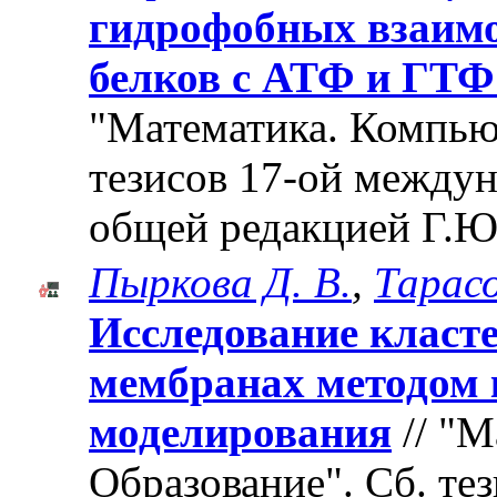
гидрофобных взаимо
белков с АТФ и ГТФ
"Математика. Компьют
тезисов 17-ой между
общей редакцией Г.Ю
Пыркова Д. В.
,
Тарасо
Исследование класт
мембранах методом
моделирования
// "М
Образование". Cб. те