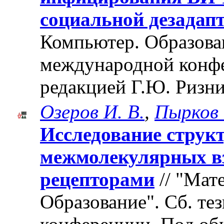
социальной дезадап
Компьютер. Образован
международной конф
редакцией Г.Ю. Ризни
Озеров И. В.
,
Пырков 
Исследование струк
межмолекулярных вз
рецепторами
// "Мат
Образование". Cб. те