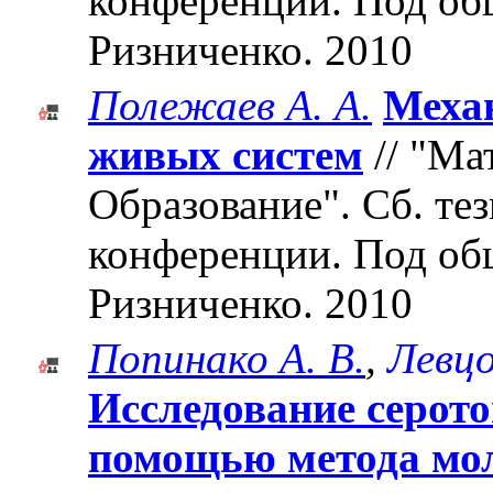
конференции. Под об
Ризниченко. 2010
Полежаев А. А.
Меха
живых систем
// "Ма
Образование". Cб. те
конференции. Под об
Ризниченко. 2010
Попинако А. В.
,
Левцо
Иccледование серото
помощью метода мо