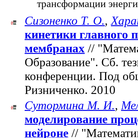
трансформации энерги
Сизоненко Т. О.
,
Харак
кинетики главного 
мембранах
// "Матем
Образование". Cб. те
конференции. Под об
Ризниченко. 2010
Сутормина М. И.
,
Мел
моделирование проце
нейроне
// "Математи