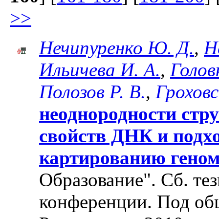
>>
Нечипуренко Ю. Д.
,
Н
Ильичева И. А.
,
Голов
Полозов Р. В.
,
Гроховс
неоднородности стр
свойств ДНК и подх
картированию гено
Образование". Cб. те
конференции. Под об