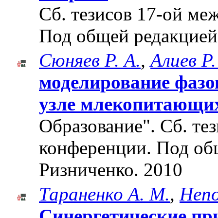
Cб. тезисов 17-ой м
Под общей редакцией
Сюняев Р. А.
,
Алиев Р.
моделирование фазо
узле млекопитающи
Образование". Cб. те
конференции. Под об
Ризниченко. 2010
Тараненко А. М.
,
Непо
Синергетические пр