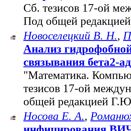
Cб. тезисов 17-ой м
Под общей редакцией
Новоселецкий В. Н.
,
П
Анализ гидрофобной
связывания бета2-ад
"Математика. Компьют
тезисов 17-ой между
общей редакцией Г.Ю
Носова Е. А.
,
Романюх
инфицирования ВИЧ 