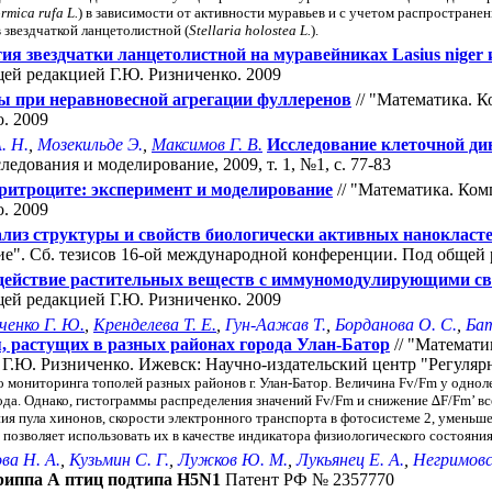
rmica rufa L.
) в зависимости от активности муравьев и с учетом распростране
звездчаткой ланцетолистной (
Stellaria holostea L.
).
я звездчатки ланцетолистной на муравейниках Lasius niger и
ей редакцией Г.Ю. Ризниченко. 2009
 при неравновесной агрегации фуллеренов
// "Математика. К
. 2009
. Н.
,
Мозекильде Э.
,
Максимов Г. В.
Исследование клеточной д
едования и моделирование, 2009, т. 1, №1, с. 77-83
эритроците: эксперимент и моделирование
// "Математика. Ком
. 2009
лиз структуры и свойств биологически активных нанокласте
ие". Cб. тезисов 16-ой международной конференции. Под общей 
действие растительных веществ с иммуномодулирующими с
ей редакцией Г.Ю. Ризниченко. 2009
ченко Г. Ю.
,
Кренделева Т. Е.
,
Гун-Аажав Т.
,
Борданова О. С.
,
Бат
, растущих в разных районах города Улан-Батор
// "Математи
Ю. Ризниченко. Ижевск: Научно-издательский центр "Регулярная
 мониторинга тополей разных районов г. Улан-Батор. Величина Fv/Fm у одноле
да. Однако, гистограммы распределения значений Fv/Fm и снижение ∆F/Fm’ вс
ия пула хинонов, скорости электронного транспорта в фотосистеме 2, уменьш
о позволяет использовать их в качестве индикатора физиологического состояни
ва Н. А.
,
Кузьмин С. Г.
,
Лужков Ю. М.
,
Лукьянец Е. А.
,
Негримовс
риппа А птиц подтипа H5N1
Патент РФ № 2357770