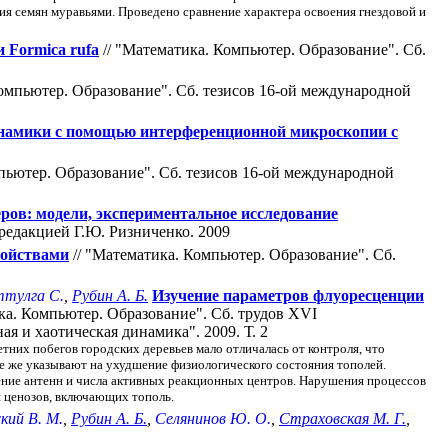
ния семян муравьями. Проведено сравнение характера освоения гнездовой и
 Formica rufa
// "Математика. Компьютер. Образование". Cб.
омпьютер. Образование". Cб. тезисов 16-ой международной
инамики с помощью интерференционной микроскопии с
пьютер. Образование". Cб. тезисов 16-ой международной
ров: модели, экспериментальное исследование
редакцией Г.Ю. Ризниченко. 2009
войствами
// "Математика. Компьютер. Образование". Cб.
тулга С.
,
Рубин А. Б.
Изучение параметров флуоресценции
ка. Компьютер. Образование". Cб. трудов XVI
 и хаотическая динамика". 2009. Т. 2
тних побегов городских деревьев мало отличалась от контроля, что
е же указывают на ухудшение физиологического состояния тополей.
ение антенн и числа активных реакционных центров. Нарушения процессов
я ценозов, включающих тополь.
кий В. М.
,
Рубин А. Б.
,
Селянинов Ю. О.
,
Страховская М. Г.
,