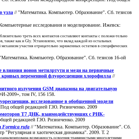
о узла
// "Математика. Компьютер. Образование". Cб. тезисов
 Компьютерные исследования и моделирование. Ижевск:
изительно треть всех контактов составляют контакты с положи-тельно
 также как и Gly. Установлено, что вклад каждой из остальных
й механизм участия отрицательно заряженных остатков в специфических
 "Математика. Компьютер. Образование". Cб. тезисов 16-ой
е влияния ионов метилртути и меди на первичные
х кривых переменной флуоресценции хлорофилла
//
нитного излучения GSM диапазона на двигательную
-2009», том IV, 156 158.
уоресценции, исследованное в обобщенной модели
 Под общей редакцией Г.Ю. Ризниченко. 2009
ромоторов Т7 ДНК, взаимодействующих с РНК-
общей редакцией Г.Ю. Ризниченко. 2009
и
Formica rufa
// "Математика. Компьютер. Образование". Cб.
"Регулярная и хаотическая динамика". 2009. Т. 2
проанализирована возможность освоения травянистыми многолетними