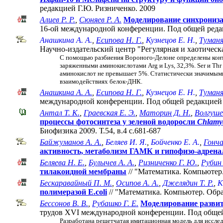
редакцией Г.Ю. Ризниченко. 2009
Алиев Р. Р.
,
Сюняев Р. А.
Моделирование синхрониза
16-ой международной конференции. Под общей реда
Анашкина А. A.
,
Есипова Н. Г.
,
Кузнецов Е. Н.
,
Туманя
Научно-издательский центр "Регулярная и хаотическа
С помощью разбиения Вороного-Делоне определены конта
заряженными аминокислотами Arg и Lys, 32,3%. Ser и Thr
аминокислот не превышает 5%. Статистически значимыми 
взаимодействиях белок-ДНК.
Анашкина А. А.
,
Есипова Н. Г.
,
Кузнецов Е. Н.
,
Туманя
международной конференции. Под общей редакцией 
Антал Т. К.
,
Граевская Е. Э.
,
Маторин Д. Н.
,
Волгуше
процессы фотосинтеза у зеленой водоросли
Chlamy
Биофизика 2009. Т.54, в.4 с.681-687
Байжуманов А. А.
,
Беляев И. Я.
,
Бойченко Е. А.
,
Гонча
активность, метаболизм ГАМК и гипофизо-адрена
Беляева Н. Е.
,
Булычев А. А.
,
Ризниченко Г. Ю.
,
Рубин 
тилакоидной мембраны
// "Математика. Компьютер
Бескаравайный П. М.
,
Осипов А. А.
,
Джелядин Т. Р.
,
К
полимеразой E.coli
// "Математика. Компьютер. Обр
Бессонов В. В.
,
Рубашко Г. Е.
Моделирование развит
трудов XVI международной конференции. Под общей р
Разработана решетчатая имитационная модель для иссле