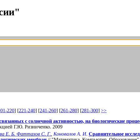
сии"
201-220
] [
221-240
] [
241-260
] [
261-280
] [
281-300
]
>>
связанных с солнечной активностью, на биологические проц
кцией Г.Ю. Ризниченко. 2009
ва Е. Б. Фаттахов С. Г.
,
Коновалов А. И.
Сравнительное иссле
ологических мембран
// "Математика. Компьютер. Образование"