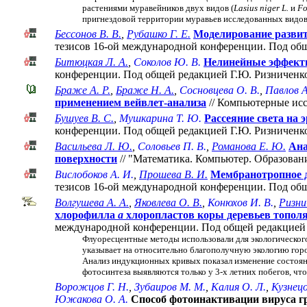
растениями муравейников двух видов (
Lasius niger L.
и
Fo
пригнездовой территории муравьев исследованных видов 
Бессонов В. В.
,
Рубашко Г. Е.
Моделирование развити
тезисов 16-ой международной конференции. Под общ
Битюцкая Л. А.
,
Соколов Ю. В.
Нелинейные эффекты
конференции. Под общей редакцией Г.Ю. Ризниченко
Браже А. Р.
,
Браже Н. А.
,
Сосновцева О. В.
,
Павлов А
применением вейвлет-анализа
// Компьютерные иссл
Бушуев В. С.
,
Мушкарина Т. Ю.
Рассеяние света на 
конференции. Под общей редакцией Г.Ю. Ризниченко
Васильева Л. Ю.
,
Соловьев П. В.
,
Романова Е. Ю.
Ана
поверхности
// "Математика. Компьютер. Образован
Вислобоков А. И.
,
Прошева В. И.
Мембранотропное 
тезисов 16-ой международной конференции. Под общ
Волгушева А. А.
,
Яковлева О. В.
,
Конюхов И. B.
,
Ризни
хлорофилла
a
хлоропластов коры деревьев тополя
международной конференции. Под общей редакцией Г.
Флуоресцентные методы использовали для экологического
указывает на относительно благополучную экологию горо
Анализ индукционных кривых показал изменение состоян
фотосинтеза выявляются только у 3-х летних побегов, чт
Ворожцов Г. Н.
,
Зубаиров М. М.
,
Калия О. Л.
,
Кузнецо
Южакова О. А.
Способ фотоинактивации вируса г