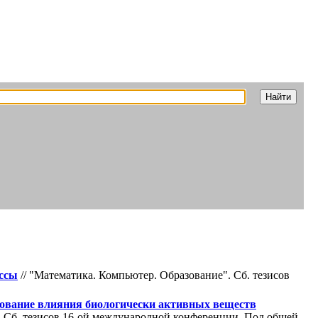
ессы
// "Математика. Компьютер. Образование". Cб. тезисов
дование влияния биологически активных веществ
. Cб. тезисов 16-ой международной конференции. Под общей