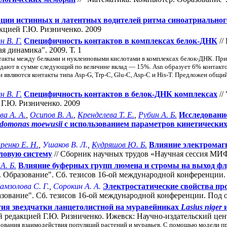
ции истинных и латентных водителей ритма синоатриальног
кцией Г.Ю. Ризниченко. 2009
н В. Г.
Специфичность контактов в комплексах белок-ДНК
//
я динамика". 2009. Т. 1
кты между белками и нуклеиновыми кислотами в комплексах белок-ДНК. Прибл
 дают в сумме следующий по величине вклад — 15%. Asn образует 6% контактов,
являются контакты типа Asp-G, Trp-C, Glu-C, Asp-C и His-T. Предложен общи
н В. Г.
Специфичность контактов в белок-ДНК комплексах
//
Г.Ю. Ризниченко. 2009
ва А. А.
,
Осипов В. А.
,
Кренделева Т. Е.
,
Рубин А. Б.
Исследовани
domonas moewusii
с использованием параметров кинетически
ренко Е. Н.
,
Ушаков В. Л.
,
Кудряшов Ю. Б.
Влияние электромаг
ловую систему
// Сборник научных трудов «Научная сессия МИФИ
А. Б.
Влияние буферных групп люмена и стромы на выход фл
. Образование". Cб. тезисов 16-ой международной конференции.
амзолова С. Г.
,
Сорокин А. А.
Электростатические свойства п
азование". Cб. тезисов 16-ой международной конференции. Под 
ия звездчатки ланцетолистной на муравейниках
Lasius niger
едакцией Г.Ю. Ризниченко. Ижевск: Научно-издательский центр 
дования взаимодействия популяций растений и муравьев. С помощью модели 