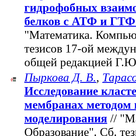
гидрофобных взаимо
белков с АТФ и ГТФ
"Математика. Компьют
тезисов 17-ой между
общей редакцией Г.Ю
Пыркова Д. В.
,
Тарасо
Исследование класт
мембранах методом
моделирования
// "М
Образование". Cб. те