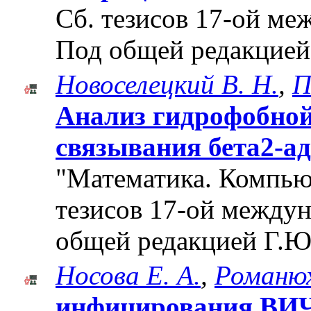
Cб. тезисов 17-ой м
Под общей редакцией
Новоселецкий В. Н.
,
П
Анализ гидрофобной
связывания бета2-ад
"Математика. Компьют
тезисов 17-ой между
общей редакцией Г.Ю
Носова Е. А.
,
Романюх
инфицирования ВИЧ 