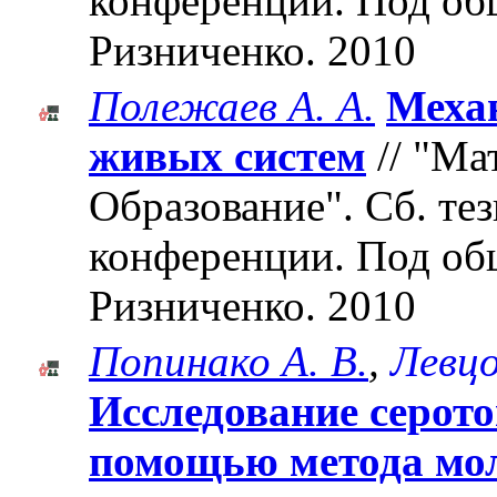
конференции. Под об
Ризниченко. 2010
Полежаев А. А.
Меха
живых систем
// "Ма
Образование". Cб. те
конференции. Под об
Ризниченко. 2010
Попинако А. В.
,
Левцо
Иccледование серото
помощью метода мо