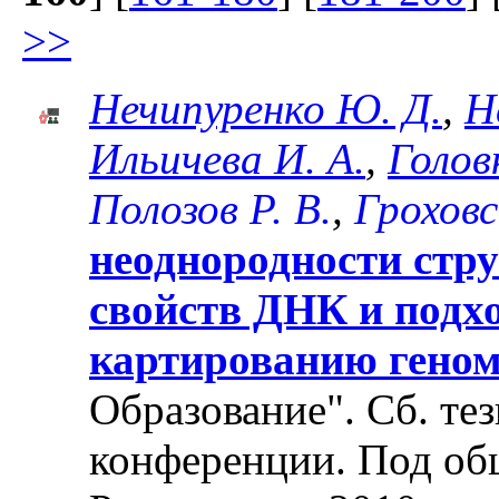
>>
Нечипуренко Ю. Д.
,
Н
Ильичева И. А.
,
Голов
Полозов Р. В.
,
Гроховс
неоднородности стр
свойств ДНК и подх
картированию гено
Образование". Cб. те
конференции. Под об