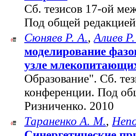
Cб. тезисов 17-ой м
Под общей редакцией
Сюняев Р. А.
,
Алиев Р.
моделирование фазо
узле млекопитающи
Образование". Cб. те
конференции. Под об
Ризниченко. 2010
Тараненко А. М.
,
Непо
Синергетические пр