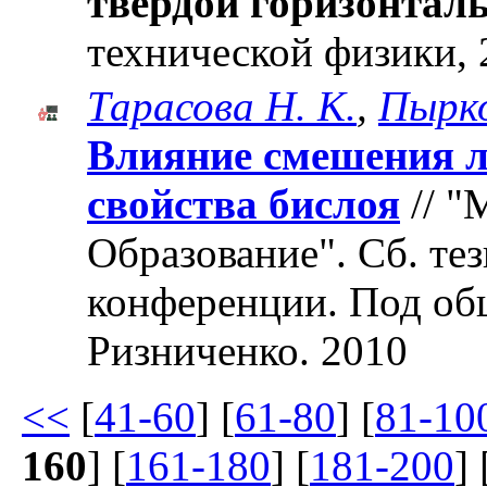
твердой горизонтал
технической физики, 2
Тарасова Н. К.
,
Пырко
Влияние смешения л
свойства бислоя
// "
Образование". Cб. те
конференции. Под об
Ризниченко. 2010
<<
[
41-60
] [
61-80
] [
81-10
160
] [
161-180
] [
181-200
] 