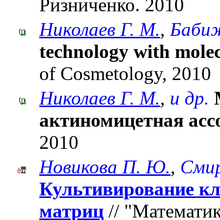
Ризниченко. 2010
Николаев Г. М.
,
Бабиж
technology with molec
of Cosmetology, 2010
Николаев Г. М.
,
и др.
актиномицетная асс
2010
Новикова П. Ю.
,
Смир
Культивирование кл
матриц
// "Математик