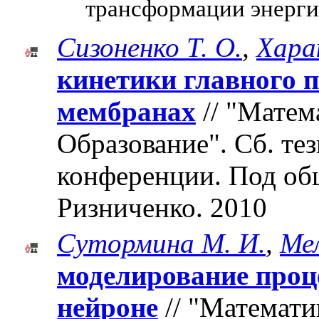
трансформации энерги
Сизоненко Т. О.
,
Харак
кинетики главного 
мембранах
// "Матем
Образование". Cб. те
конференции. Под об
Ризниченко. 2010
Сутормина М. И.
,
Мел
моделирование проце
нейроне
// "Математи