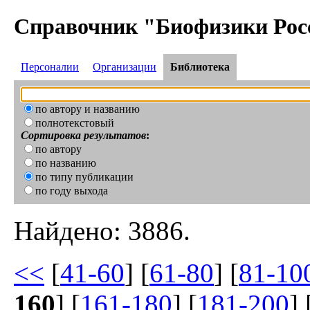
Справочник "Биофизики Рос
Персоналии
Организации
Библиотека
по автору и названию
полнотекстовый
Сортировка результатов
:
по автору
по названию
по типу публикации
по году выхода
Найдено: 3886.
<<
[
41-60
] [
61-80
] [
81-10
160
] [
161-180
] [
181-200
] 