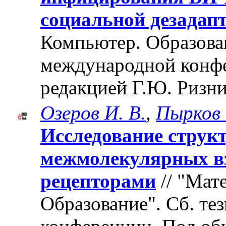
социальной дезадап
Компьютер. Образован
международной конф
редакцией Г.Ю. Ризни
Озеров И. В.
,
Пырков 
Исследование струк
межмолекулярных вз
рецепторами
// "Мат
Образование". Cб. те