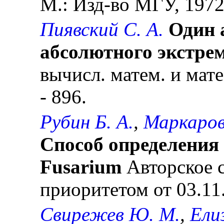
М.: Изд-во МГУ, 1972.
Пиявский С. А.
Один 
абсолютного экстре
вычисл. матем. и матем
- 896.
Рубин Б. А.
,
Маркаров
Способ определения 
Fusarium
Авторское с
приоритетом от 03.11
Свирежев Ю. М.
,
Ели