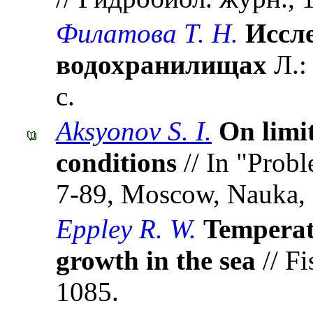
Филатова Т. Н.
Иссле
водохранилищах
Л.:
с.
Aksyonov S. I.
On limit
conditions
// In "Probl
7-89, Moscow, Nauka, 
Eppley R. W.
Temperat
growth in the sea
// Fi
1085.