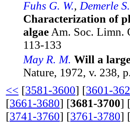
Fuhs G. W.
,
Demerle S.
Characterization of 
algae
Am. Soc. Limn. 
113-133
May R. M.
Will a larg
Nature, 1972, v. 238, p
<<
[
3581-3600
] [
3601-36
[
3661-3680
] [
3681-3700
] 
[
3741-3760
] [
3761-3780
] 