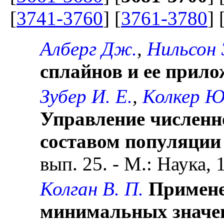
[
3741-3760
] [
3761-3780
] 
Алберг Дж.
,
Нильсон 
сплайнов и ее прил
Зубер И. Е.
,
Колкер Ю
Управление численн
составом популяции
вып. 25. - М.: Наука, 1
Колган В. П.
Примене
минимальных значен