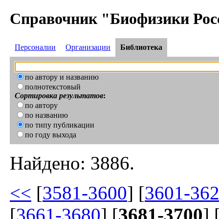
Справочник "Биофизики Рос
Персоналии
Организации
Библиотека
по автору и названию
полнотекстовый
Сортировка результатов
:
по автору
по названию
по типу публикации
по году выхода
Найдено: 3886.
<<
[
3581-3600
] [
3601-36
[
3661-3680
] [
3681-3700
] 