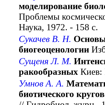
моделирование биол
Проблемы космической
Наука, 1972. - 158 с.
Сукачев В. Н.
Основы
биогеоценологии
Изб.
Сущеня Л. М.
Интенс
ракообразных
Киев: 
Умнов А. А.
Математи
биотического кругов
// Гидробиол. журн., 19