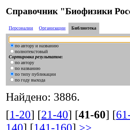
Справочник "Биофизики Рос
Персоналии
Организации
Библиотека
по автору и названию
полнотекстовый
Сортировка результатов
:
по автору
по названию
по типу публикации
по году выхода
Найдено: 3886.
[
1-20
] [
21-40
] [
41-60
] [
61
140
] [
141-160
]
>>