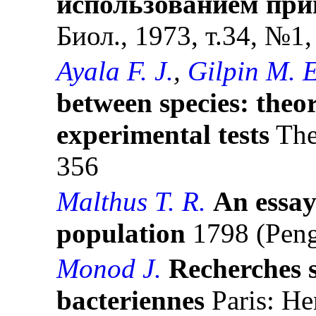
использованием при
Биол., 1973, т.34, №1,
Ayala F. J.
,
Gilpin M. E
between species: theo
experimental tests
The
356
Malthus T. R.
An essay
population
1798 (Peng
Monod J.
Recherches s
bacteriennes
Paris: He