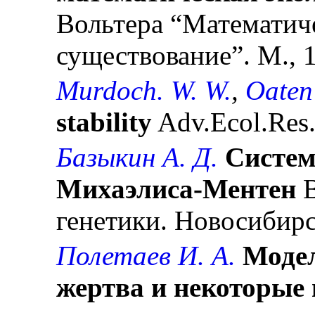
Вольтера “Математиче
существование”. М., 
Murdoch. W. W.
,
Oaten
stability
Adv.Ecol.Res.
Базыкин А. Д.
Систем
Михаэлиса-Ментен
В
генетики. Новосибирск
Полетаев И. А.
Моде
жертва и некоторые 