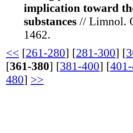
implication toward t
substances
// Limnol. 
1462.
<<
[
261-280
] [
281-300
] [
3
[
361-380
] [
381-400
] [
401-
480
]
>>