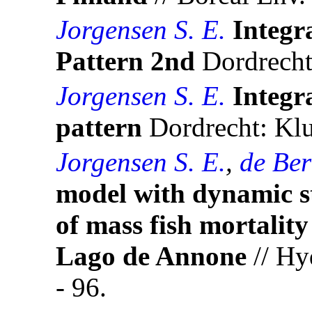
Jorgensen S. E.
Integr
Pattern 2nd
Dordrecht
Jorgensen S. E.
Integr
pattern
Dordrecht: Klu
Jorgensen S. E.
,
de Ber
model with dynamic st
of mass fish mortalit
Lago de Annone
// Hy
- 96.