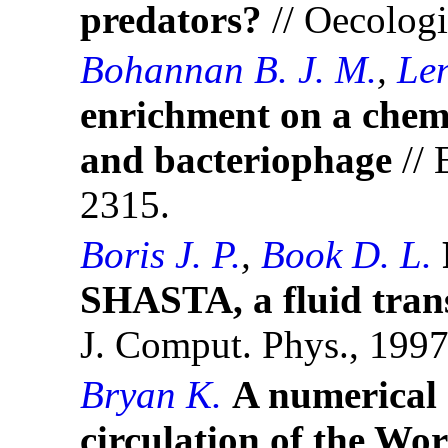
predators?
// Oecologi
Bohannan B. J. M.
,
Len
enrichment on a chem
and bacteriophage
// 
2315.
Boris J. P.
,
Book D. L.
SHASTA, a fluid tran
J. Comput. Phys., 1997,
Bryan K.
A numerical 
circulation of the Wo