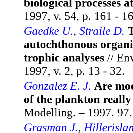
biological processes at
1997, v. 54, p. 161 - 1
Gaedke U.
,
Straile D.
T
autochthonous organic
trophic analyses
// En
1997, v. 2, p. 13 - 32.
Gonzalez E. J.
Are mod
of the plankton really
Modelling. – 1997. 97.
Grasman J.
,
Hillerisla