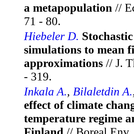
a metapopulation
// E
71 - 80.
Hiebeler D.
Stochastic
simulations to mean fi
approximations
// J. 
- 319.
Inkala A.
,
Bilaletdin A.
effect of climate chan
temperature regime an
Finland
// Boreal Env. 