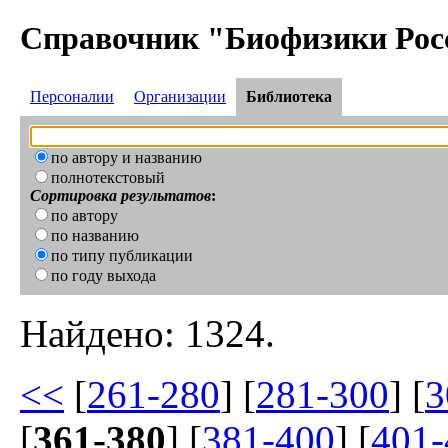
Справочник "Биофизики Рос
Персоналии
Организации
Библиотека
по автору и названию
полнотекстовый
Сортировка результатов
:
по автору
по названию
по типу публикации
по году выхода
Найдено: 1324.
<<
[
261-280
] [
281-300
] [
3
[
361-380
] [
381-400
] [
401-