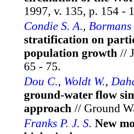
1997, v. 135, p. 154 - 
Condie S. A.
,
Bormans
stratification on parti
population growth
// 
65 - 75.
Dou C.
,
Woldt W.
,
Dah
ground-water flow sim
approach
// Ground Wat
Franks P. J. S.
New mod