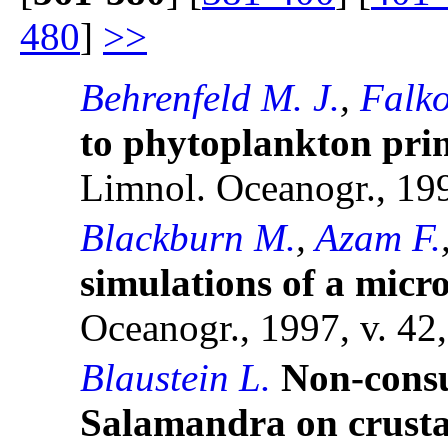
480
]
>>
Behrenfeld M. J.
,
Falko
to phytoplankton pri
Limnol. Oceanogr., 199
Blackburn M.
,
Azam F.
simulations of a micr
Oceanogr., 1997, v. 42,
Blaustein L.
Non-consu
Salamandra on crusta