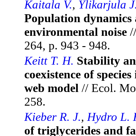
Kaitala V.
,
Ylikarjula J
Population dynamics 
environmental noise
/
264, p. 943 - 948.
Keitt T. H.
Stability an
coexistence of species
web model
// Ecol. Mod
258.
Kieber R. J.
,
Hydro L. 
of triglycerides and f