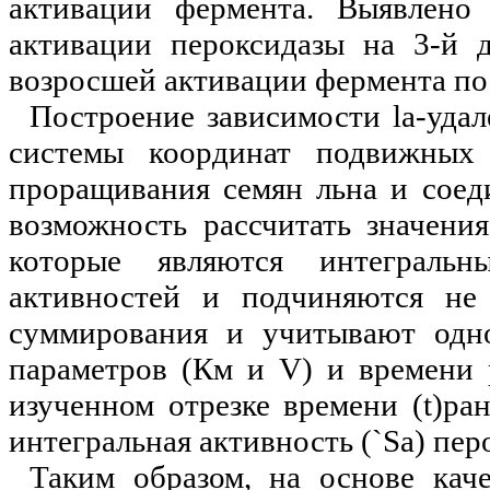
активации фермента. Выявлено
активации пероксидазы на 3-й д
возросшей активации фермента п
Построение зависимости
l
a-удал
системы координат подвижны
проращивания семян льна и сое
возможность рассчитать значени
которые являются интегральн
активностей и подчиняются не
суммирования и учитывают одн
параметров (Км и
V
) и времени 
изученном отрезке времени (
t
)ра
интегральная активность (
`
S
а) пер
Таким образом, на основе кач