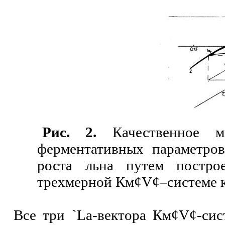
Рис.
2.
Качественное ма
ферментативных параметр
роста льна путем построе
трехмерной Км
¢
V
¢
–системе 
Все три
`
L
а-вектора Км
¢
V
¢
-си