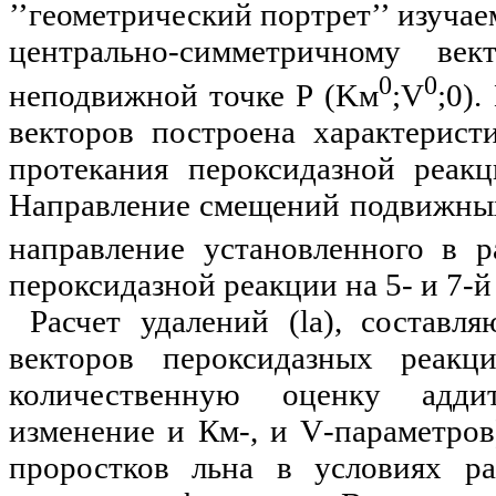
’’геометрический портрет’’ изуча
центрально-симметричному ве
0
0
неподвижной точке Р (Kм
;V
;0)
векторов построена характерист
протекания пероксидазной реакц
Направление смещений подвижны
направление установленного в р
пероксидазной реакции на 5- и 7-й
Расчет удалений (
la
), составл
векторов пероксидазных реак
количественную оценку адди
изменение и Км-, и
V
-параметров
проростков льна в условиях р