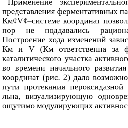
Применение экспериментальн
представления ферментативных па
Км
¢
V
¢
–системе координат позвол
пор не поддавались рациона
Построение хода изменений зави
Км и
V
(Км ответственна за 
каталитического участка активно
во времени начального развития
координат (рис. 2) дало возможн
пути протекания пероксидазной 
льна, визуализирующую одновре
ощутимо модулирующих активност