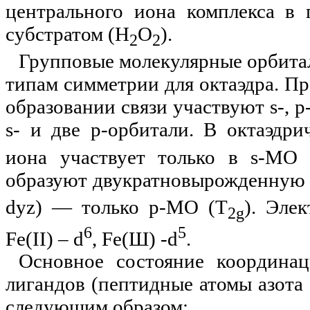
центрального иона комплекса в 
субстратом (Н
О
).
2
2
Групповые молекулярные орбита
типам симметрии для октаэдра. Пр
образовании связи участвуют
s
-, р
s
- и две
p
-орбитали. В октаэдр
иона участвует только в
s
-МО 
образуют двукратновырожденну
dyz
) — только
p
-МО (Т
). Эле
2
g
6
5
Fe
(
II
) –
d
,
Fe
(Ш) -
d
.
Основное состояние координац
лигандов (пептидные атомы азота
следующим образом: