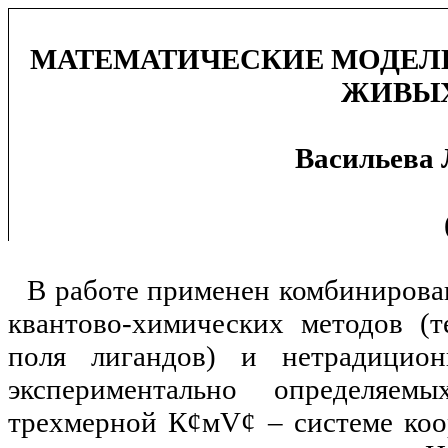
МАТЕМАТИЧЕСКИЕ МОДЕЛ
ЖИВЫХ
Васильева 
В работе применен комбиниров
квантово-химических методов (т
поля лигандов) и нетрадицио
экспериментально определяем
трехмерной К
¢
м
V
¢
– системе коо