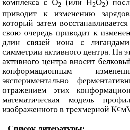
комплекса с О
(или Н
О
) пос
2
2
2
приводит к изменению зарядо
который затем восстанавливается
свою очередь приводит к изменен
длин связей иона с лигандами
симметрии активного центра. На э
активного центра вносит белковы
конформационным изменен
экспериментально ферментатив
отражением этих конформацио
математическая модель профи
изображенного в трехмерной К
¢
м
Список литературы: