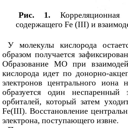
Рис.
1.
Корреляционная 
содержащего
Fe
(
III
) и взаимо
У молекулы кислорода остает
образом получается зафиксирова
Образование МО при взаимодей
кислорода идет по донорно-акце
электронов центрального иона 
образуется один неспаренный
орбиталей, который затем уходи
Fe
(
III
). Восстановление центральн
электрона, поступающего извне.