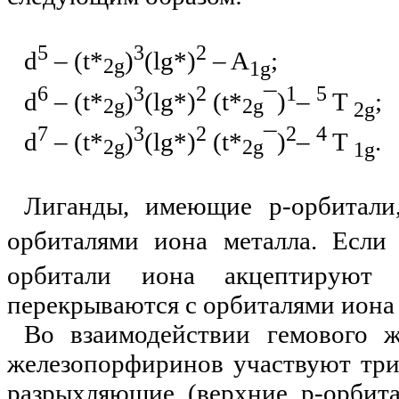
5
3
2
d
– (t
*
)
(lg
*
)
– A
;
2g
1g
6
3
2
1
5
d
– (t
*
)
(lg
*
)
(t
*
¯
)
–
T
;
2g
2g
2g
7
3
2
2
4
d
– (t
*
)
(lg
*
)
(t
*
¯
)
–
T
.
2g
2g
1g
Лиганды, имеющие
p
-орбитали
орбиталями иона металла. Есл
орбитали иона акцептируют
перекрываются с орбиталями иона
Во взаимодействии гемового ж
железопорфиринов участвуют три
разрыхляющие (верхние
p
-орбит