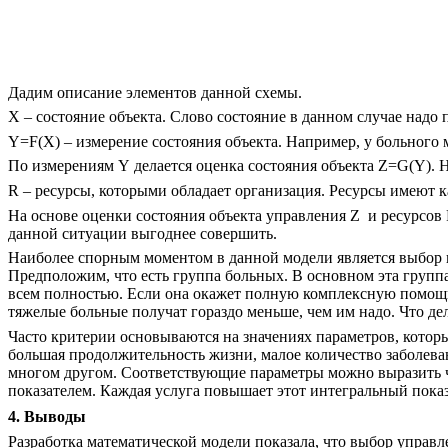
Дадим описание элементов данной схемы.
X –
состояние объекта. Слово состояние в данном случае надо
Y=F(X)
– измерение состояния объекта. Например, у больного м
По измерениям
Y
делается оценка состояния объекта
Z=G(Y)
.
Н
R –
ресурсы, которыми обладает организация. Ресурсы имеют 
На основе оценки состояния объекта управления
Z
и ресурсов
данной ситуации выгоднее совершить.
Наиболее спорным моментом в данной модели является выбор к
Предположим, что есть группа больных. В основном эта групп
всем полностью. Если она окажет полную комплексную помощь 
тяжелые больные получат гораздо меньше, чем им надо. Что де
Часто критерии основываются на значениях параметров, которы
большая продолжительность жизни, малое количество заболева
многом другом. Соответствующие параметры можно выразить ч
показателем. Каждая услуга повышает этот интегральный показ
4. Выводы
Разработка математической модели показала, что выбор управл