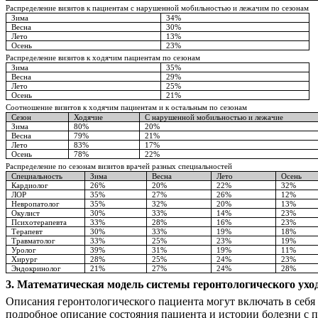
Распределение визитов к пациентам с нарушенной мобильностью и лежачим по сезонам
Зима
34%
Весна
30%
Лето
13%
Осень
23%
Распределение визитов к ходячим пациентам по сезонам
Зима
35%
Весна
29%
Лето
25%
Осень
21%
Соотношение визитов к ходячим пациентам и к остальным по сезонам
Сезон
Ходячие
С нарушенной мобильностью и лежачие
Зима
80%
20%
Весна
79%
21%
Лето
83%
17%
Осень
78%
22%
Распределение по сезонам визитов врачей разных специальностей
Специальность
Зима
Весна
Лето
Осень
Кардиолог
26%
20%
22%
32%
ЛОР
35%
27%
26%
12%
Невропатолог
35%
32%
20%
13%
Окулист
30%
33%
14%
23%
Психотерапевта
33%
28%
16%
23%
Терапевт
30%
33%
19%
18%
Травматолог
33%
25%
23%
19%
Уролог
39%
31%
19%
11%
Хирург
28%
25%
24%
23%
Эндокринолог
21%
27%
24%
28%
3.
Математическая модель системы геронтологического ухо
Описания геронтологического пациента могут включать в себя 
подробное описание состояния пациента и истории болезни с 