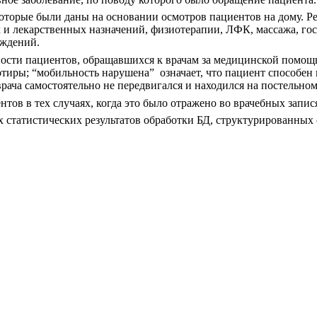
которые были даны на основании осмотров пациентов на дому. 
 и лекарственных назначений, физиотерапии, ЛФК, массажа, го
еждений.
ности пациентов, обращавшихся к врачам за медицинской помощ
иры; “мобильность нарушена” ­ означает, что пациент способен 
врача самостоятельно не передвигался и находился на постельно
тов в тех случаях, когда это было отражено во врачебных запис
х статистических результатов обработки БД, структурированны