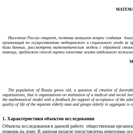
МАТЕМ
Население России стареет, поэтому актуален вопрос создания
благ
организаций по осуществлению медицинского и социального ухода за 
базы данных, рассмотрена математическая модель с обратной связь
помощи, предложен способ оценки качества жизни отдельного пожилого
M
The population of Russia grows old, a question of creation of favorabl
organizations, that is organizations on realization of a medical and social le
the mathematical model with a feedback for support of acceptance of the admini
quality of life of the separate elderly man and groups elderly in aggregate is o
1. Характеристики объектов исследования
Объекты исследования в данной работе общественная организ
помощь на дому. В данном разделе представлены некоторые о