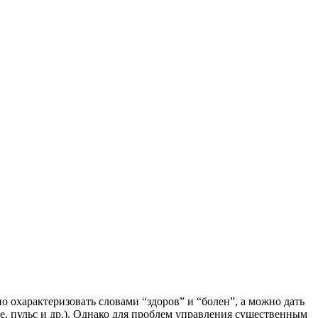
о охарактеризовать словами “здоров” и “болен”, а можно дать
е, пульс и др.). Однако для проблем управления существенным