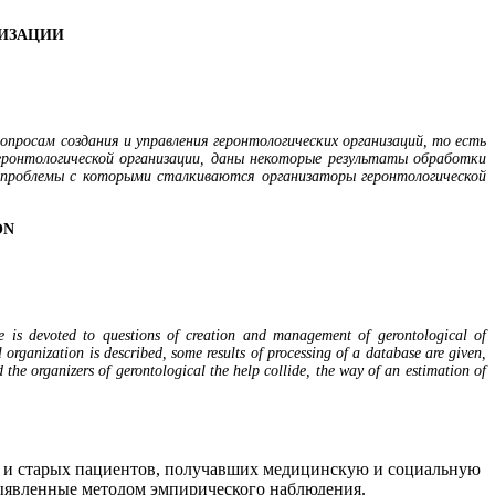
ИЗАЦИИ
просам создания и управления геронтологических организаций, то есть
геронтологической организации, даны некоторые результаты обработки
 проблемы с которыми сталкиваются организаторы геронтологической
ON
se is devoted to questions of creation and management of gerontological of
 organization is described, some results of processing of a database are given,
 the organizers of gerontological the help collide, the way of an estimation of
ых и старых пациентов, получавших медицинскую и социальную
выявленные методом эмпирического наблюдения.