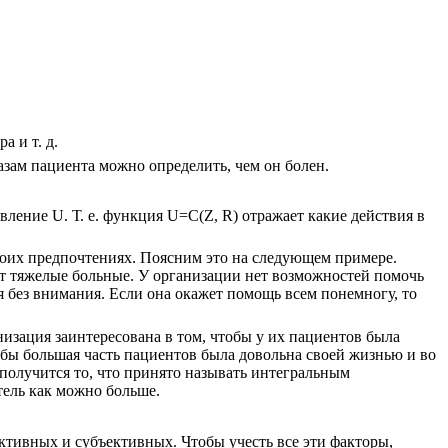
а и т. д.
азам пациента можно определить, чем он болен.
авление
U
. Т. е. функция
U=C
(
Z, R
) отражает какие действия в
воих предпочтениях. Поясним это на следующем примере.
ют тяжелые больные. У организации нет возможностей помочь
 без внимания. Если она окажет помощь всем понемногу, то
низация заинтересована в том, чтобы у их пациентов была
бы большая часть пациентов была довольна своей жизнью и во
олучится то, что принято называть интегральным
тель как можно больше.
ективных и субъективных. Чтобы учесть все эти факторы,