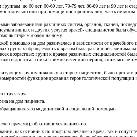
уппам ­ до 60 лет, 60-69 лет, 70-79 лет, 80-89 лет и 90 лет и 
остоятельно или при помощи посторонних лиц, часть не могла и
ыми заболеваниями различных систем, органов, тканей, последс
сультативных и других услугах врачей- специалистов была обу
помощь старым людям на дому.
ой помощью на дом различалась в зависимости от врачебного п
ых группах обращаемость к врачам была различной - минимальная
всех возрастных групп к врачам различных специальностей был
нью и достигала пика в зимне-весенний период, снижаясь летом
еризующих группу пожилых и старых пациентов, было принято р
ономерностей функционирования геронтологической популяции и
ю структуру.
рача на дом пациента.
 обращавшихся за медицинской и социальной помощью.
мечен врачами), обратившихся пациентов.
еваний, как основных по профилю лечащего врача, так и сопут
ное заболевание, по поводу которого было обращение пациента.