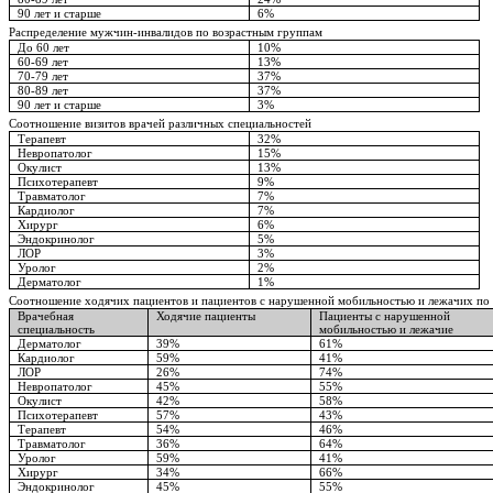
90 лет и старше
6%
Распределение мужчин-инвалидов по возрастным группам
До 60 лет
10%
60-69 лет
13%
70-79 лет
37%
80-89 лет
37%
90 лет и старше
3%
Соотношение визитов врачей различных специальностей
Терапевт
32%
Невропатолог
15%
Окулист
13%
Психотерапевт
9%
Травматолог
7%
Кардиолог
7%
Хирург
6%
Эндокринолог
5%
ЛОР
3%
Уролог
2%
Дерматолог
1%
Соотношение ходячих пациентов и пациентов с нарушенной мобильностью и лежачих по
Врачебная
Ходячие пациенты
Пациенты с нарушенной
специальность
мобильностью и лежачие
Дерматолог
39%
61%
Кардиолог
59%
41%
ЛОР
26%
74%
Невропатолог
45%
55%
Окулист
42%
58%
Психотерапевт
57%
43%
Терапевт
54%
46%
Травматолог
36%
64%
Уролог
59%
41%
Хирург
34%
66%
Эндокринолог
45%
55%