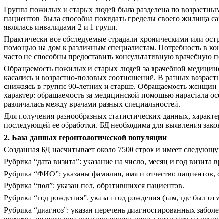
Группа пожилых и старых людей была разделена по возрастным гр
пациентов
была способна покидать пределы своего жилища сам
являлась инвалидами 2 и 1 групп.
Практически все обследуемые страдали хроническими или остр
помощью на дом к различным специалистам. Потребность в кон
часто не способны предоставить консультативную врачебную 
Обращаемость пожилых и старых людей за врачебной медицинск
касались и возрастно-половых соотношений. В разных возрастн
снижаясь в группе 90-летних и старше. Обращаемость женщин 
характер: обращаемость за медицинской помощью нарастала осе
различалась между врачами разных специальностей.
Для получения разнообразных статистических данных, характ
последующей ее обработки. БД необходима для выявления зак
2. База данных геронтологической популяции
Созданная БД насчитывает около 7500 строк и имеет следующу
Рубрика “дата визита”: указание на число, месяц и год визита в
Рубрика “ФИО”: указаны фамилия, имя и отчество пациентов,
Рубрика “пол”: указан пол, обратившихся пациентов.
Рубрика “год рождения”: указан год рождения (там, где был от
Рубрика “диагноз”: указан перечень диагностированных забол
врачами, нередко они ограничивались лишь указанием на основ