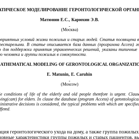
АТИЧЕСКОЕ МОДЕЛИРОВАНИЕ ГЕРОНТОЛОГИЧЕСКОЙ ОРГАН
Матюнин Е.С.
,
Карюхин Э.В.
(Москва)
оприятных условий жизни пожилых и старых людей. Статья посвящена во
престарелыми. В статье описывается база данных (программа Access) 
ю для поддержки принятия управленческих решений, указаны типичные
 человека и группы пожилых в совокупности.
ATHEMATICAL MODELING OF GERONTOLOGICAL ORGANIZATI
E. Matunin, E. Caruhin
(
Moscow
)
e conditions of life of the elderly and old people therefore is urgent. Clau
aving(care) for elders. In clause the database (program Access) of gerontological
strative decisions is considered, the typical problems with which are specified
ffered.
ация геронтологического ухода на дому, а также группа пожил
сновные характеристики группы пожилых и старых пациентов, 