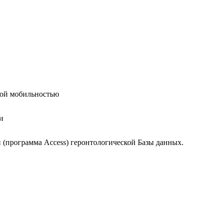
ной мобильностью
и
и (программа
Access
) геронтологической Базы данных.