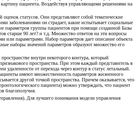
ю картину пациента. Воздействуя управляющими решениями на
 оценок статусов. Они представляют собой тематические
кими заболеваниями он страдает, какие испытывает социальные
ние параметров группы пациентов при помощи созданной Базы
в старше 90 лет? и т.д. Множество ответов на эти вопросы
и или параметрами. Набор параметров дает описание объекта
ожные наборы значений параметров образуют множество его
 пространстве внутри некоторого контура, который
ризнакового пространства. При этом каждый представитель в
ни удаленности от перехода через контур в статус летальный.
е пациенты имеют множественность параметров жизненного
сывается другой точкой пространства. Причем оказывается, что
геронтологического пациента) можно утверждать, что пациент
ов благополучия.
 управления). Для лучшего понимания модели управления