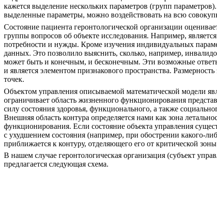
кажется выделение нескольких параметров (групп параметров
выделенные параметры, можно воздействовать на всю совокупн
Состояние пациента геронтологической организации оценивае
группы вопросов об объекте исследования. Например, являетс
потребности и нужды. Кроме изучения индивидуальных параме
данных. Это позволило выяснить, сколько, например, инвалидо
может быть и конечным, и бесконечным. Эти возможные ответ
и является элементом признакового пространства. Размерность
точек.
Объектом управления описываемой математической модели явля
ограничивает область жизненного функционирования представ
силу состояния здоровья, функционального, а также социальног
Внешняя область контура определяется нами как зона летальн
функционирования. Если состояние объекта управления существ
с ухудшением состояния (например, при обострении какого-ли
приближается к контуру, отделяющего его от критической зоны
В нашем случае геронтологическая организация (субъект упра
предлагается следующая схема.