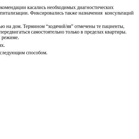
Рекомендации касались необходимых диагностических
спитализации. Фиксировались также назначения
консультаций
ью на дом. Термином “ходячий/яя” отмечены те пациенты,
передвигаться самостоятельно только в пределах квартиры.
м режиме.
ях.
х следующим способом.