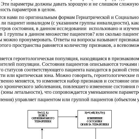
). Эти параметры должны давать хорошую и не слишком сложну
ость параметров в целом.
тся нами по оригинальным формам Гериатрической и Социальной
я ли пациент инвалидом (с указанием группы инвалидности), ка
тров состояния, в данном исследовании
использовано и изуче
в 1 группы в данном множестве пациентов? или сколько пациенто
ы можно пронумеровать. Ответы на вопросы называют признакам
 этого пространства равняется количеству признаков, а всевозм
ется геронтологическая популяция, находящаяся в признаковом
ителей популяции. Состояния пациентов описываются точками п
о статусов соответствующего пациента находится в разной степе
ости или критическая зона. Можно говорить, геронтологически
енно меняется, то изменяется набор признаков и состояние опи
бо хронического заболевания, повлекшего изменение состояния 
 (зоны летальности), что сопровождается уменьшением параметр
вления) управляет пациентом или группой пациентов (объектом