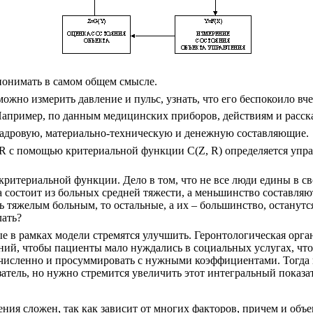
 понимать в самом общем смысле.
ожно измерить давление и пульс, узнать, что его беспокоило вчер
апример, по данным медицинских приборов, действиям и
расск
кадровую, материально-техническую и денежную составляющие.
R
с помощью критериальной функции
C
(
Z, R
) определяется упр
ритериальной функции. Дело в том, что не все люди едины в с
а состоит из больных средней тяжести, а меньшинство составля
тяжелым больным, то остальные, а их – большинство, останутся
лать?
е в рамках модели стремятся улучшить. Геронтологическая орга
ний, чтобы пациенты мало нуждались в социальных услугах, что
исленно и просуммировать с нужными коэффициентами. Тогда п
атель, но нужно стремится увеличить этот интегральный показа
ения
сложен, так как зависит от многих факторов, причем и объ