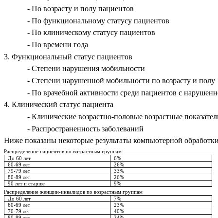
- По возрасту и полу пациентов
- По функциональному статусу пациентов
- По клиническому статусу пациентов
- По времени года
3. Функциональный статус пациентов
- Степени нарушения мобильности
- Степени нарушенной мобильности по возрасту и полу
-
По врачебной активности среди пациентов с нарушен
4. Клинический статус пациента
-
Клинические возрастно-половые возрастные пока
зател
- Распространенность заболеваний
Ниже показаны некоторые результаты компьютерной обработк
Распределение пациентов по возрастным группам
До 60 лет
6%
60-69 лет
26%
79-79 лет
33%
80-89 лет
26%
90 лет и старше
9%
Распределение женщин-инвалидов по возрастным группам
До 60 лет
7%
60-69 лет
23%
70-79 лет
40%
80-89 лет
24%