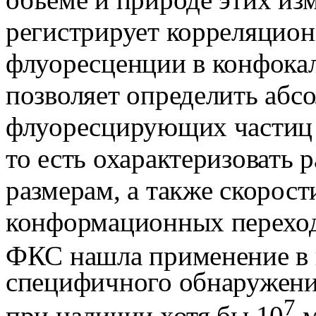
регистрирует корреляцио
флуоресценции в конфока
позволяет определить абс
флуоресцирующих частиц и
то есть охарактеризовать 
размерам, а также скорос
конформационных переход
ФКС нашла применение в 
специфичного обнаружения
7
при наличии хотя бы 10
м