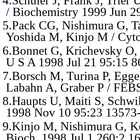
4.
Schuler J, Frank J, Trier
/
Biochemistry 1999 Jun 2
5.
Pack CG, Nishimura G, T
Yoshida M, Kinjo M / Cyto
6.
Bonnet G, Krichevsky O, 
U S A 1998 Jul 21 95:15 8
7.
Borsch M, Turina P, Eggel
Labahn A, Graber P / FEBS
8.
Haupts U, Maiti S, Sch
1998 Nov 10 95:23 13573
9.
Kinjo M, Nishimura G, Ko
Bioch. 1998 Jul 1 260:2 1