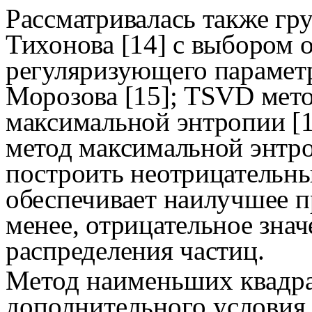
Рассматривалась также гр
Тихонова [14] с выбором 
регуляри
зу
ющего парамет
Морозова [15]; TSVD метод
максимальной энтропии [1
метод максимальной энтр
построить неотрицательны
обеспечивает наилучшее п
менее, отрицательное зна
распределения частиц.
Метод наименьших квадра
дополнительного условия