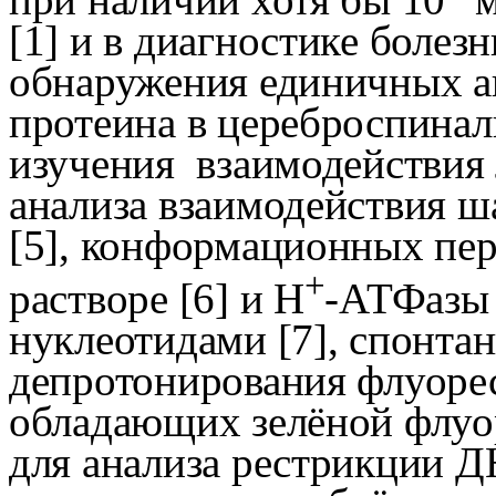
[1] и в диагностике болез
обнаружения единичных а
протеина в цереброспинал
изучения
взаимодействия 
анализа взаимодействия ш
[5], конформационных пе
+
растворе [6] и Н
-АТФазы 
нуклеотидами [7], спонта
депротонирования флуоре
обладающих зелёной флуо
для анализа рестрикции 