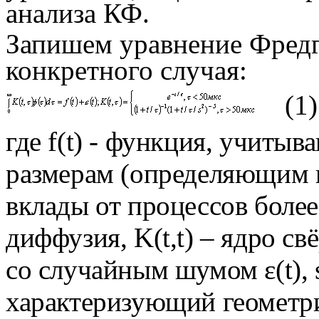
анализа КФ.
Запишем уравнение Фред
конкретного случая:
(1)
где
f
(
t
) - функция, учитыв
размерам (определяющим 
вклады от процессов боле
диффузия, K(t,
t
) – ядро св
со случайным шумом ε(t), 
характеризующий геометр