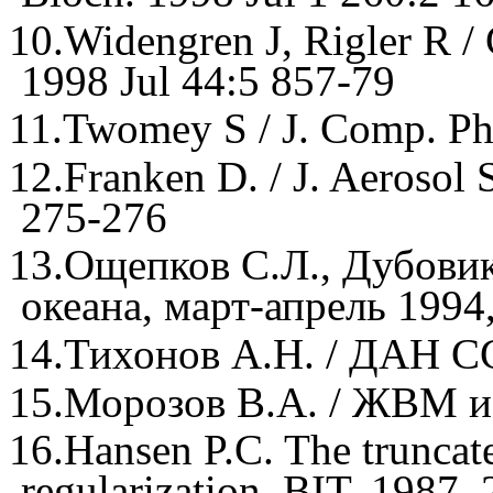
10.
Widengren J, Rigler R / 
1998 Jul 44:5 857-79
11.
Twomey S / J. Comp. Phy
12.
Franken D. / J. Aerosol 
275-276
13.
Ощепков С.Л., Дубовик
океана, март-апрель 1994,
14.
Тихонов A.H. / ДАН CCC
15.
Морозов B.A. / ЖВМ и 
16.
Hansen P.C. The truncat
regularization. BIT, 1987,