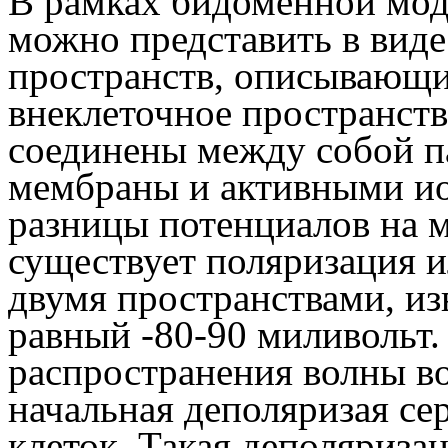
В рамках бидоменной мод
можно представить в виде
пространств, описывающи
внеклеточное пространств
соединены между собой 
мембраны и активными и
разницы потенциалов на м
существует поляризация 
двумя пространствами, из
равный -80-90 миливольт.
распространения волны в
начальная деполяризая се
клеток. Такая деполяриза