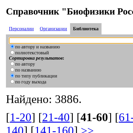
Справочник "Биофизики Рос
Персоналии
Организации
Библиотека
по автору и названию
полнотекстовый
Сортировка результатов
:
по автору
по названию
по типу публикации
по году выхода
Найдено: 3886.
[
1-20
] [
21-40
] [
41-60
] [
61
140
] [
141-160
]
>>