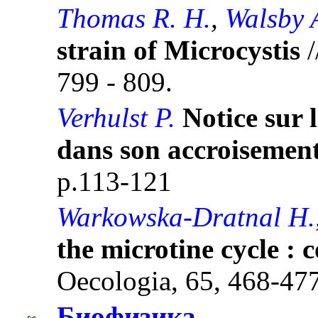
Thomas R. H.
,
Walsby 
strain of Microcystis
/
799 - 809.
Verhulst P.
Notice sur 
dans son accroisemen
p.113-121
Warkowska-Dratnal H.
the microtine cycle :
Oecologia, 65, 468-47
Биофизика