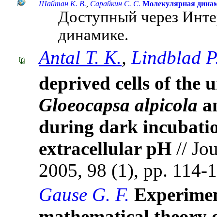
Шайтан К. В.
,
Сарайкин С. С.
Молекулярная дина
Доступный через Инте
динамике.
Antal T. K.
,
Lindblad P
deprived cells of the 
Gloeocapsa alpicola
a
during dark incubatio
extracellular pH
// Jo
2005, 98 (1), pp. 114-
Gause G. F.
Experiment
mathematical theory o