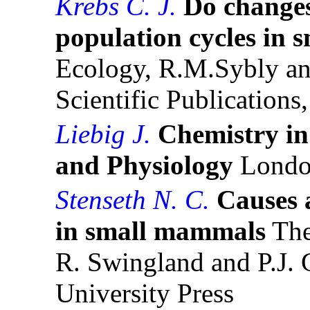
Krebs C. J.
Do changes
population cycles in
Ecology, R.M.Sybly an
Scientific Publications
Liebig J.
Chemistry in 
and Physiology
London
Stenseth N. C.
Causes 
in small mammals
The
R. Swingland and P.J.
University Press