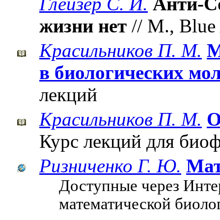
Глейзер С. И.
Анти-С
жизни нет
// М., Blue
Красильников П. М.
М
в биологических мо
лекций
Красильников П. М.
О
Курс лекций для био
Ризниченко Г. Ю.
Мат
Доступные через Инте
математической биоло