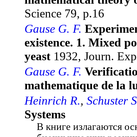
Science 79, p.16
Gause G. F.
Experiment
existence. 1. Mixed po
yeast
1932, Journ. Exp.
Gause G. F.
Verificati
mathematique de la lu
Heinrich R.
,
Schuster S
Systems
В книге излагаются о