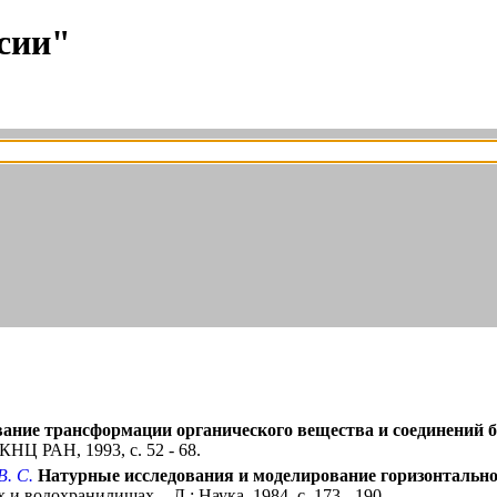
сии"
ание трансформации органического вещества и соединений б
НЦ РАН, 1993, с. 52 - 68.
В. С.
Натурные исследования и моделирование горизонтальног
 водохранилищах. - Л.: Наука, 1984, с. 173 - 190.