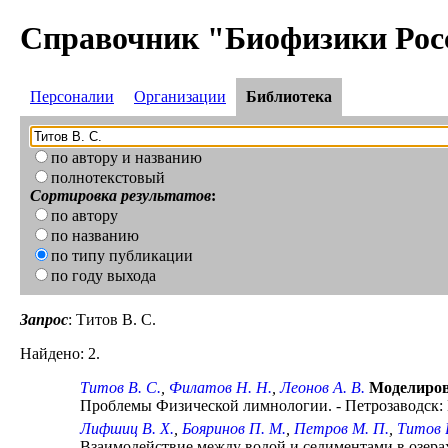
Справочник "Биофизики Рос
Персоналии
Организации
Библиотека
по автору и названию
полнотекстовый
Сортировка результатов
:
по автору
по названию
по типу публикации
по году выхода
Запрос
: Титов В. С.
Найдено: 2.
Титов В. С.
,
Филатов Н. Н.
,
Леонов А. В.
Моделиров
Проблемы Физической лимнологии. - Петрозаводск: К
Лифшиц В. Х.
,
Бояринов П. М.
,
Петров М. П.
,
Титов 
Взаимодействие между водой и седиментами в озерах и