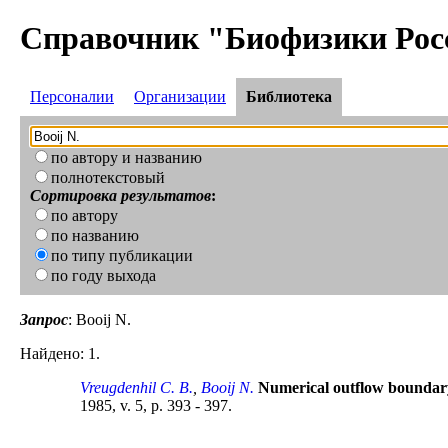
Справочник "Биофизики Рос
Персоналии
Организации
Библиотека
по автору и названию
полнотекстовый
Сортировка результатов
:
по автору
по названию
по типу публикации
по году выхода
Запрос
: Booij N.
Найдено: 1.
Vreugdenhil C. B.
,
Booij N.
Numerical outflow boundary
1985, v. 5, p. 393 - 397.