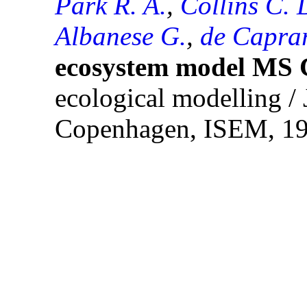
Park R. A.
,
Collins C. 
Albanese G.
,
de Caprar
ecosystem model M
ecological modelling / 
Copenhagen, ISEM, 197