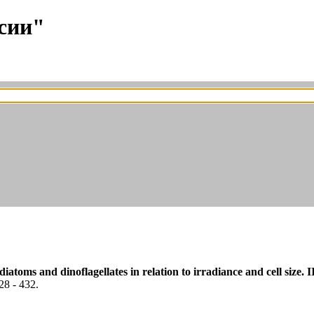
сии"
atoms and dinoflagellates in relation to irradiance and cell size.
428 - 432.