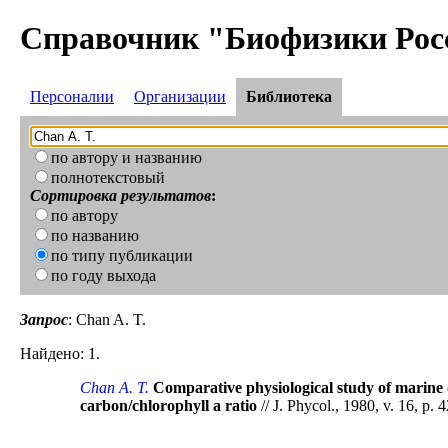
Справочник "Биофизики Рос
Персоналии
Организации
Библиотека
по автору и названию
полнотекстовый
Сортировка результатов
:
по автору
по названию
по типу публикации
по году выхода
Запрос
: Chan A. T.
Найдено: 1.
Chan A. T.
Comparative physiological study of marine di
carbon/chlorophyll a ratio
// J. Phycol., 1980, v. 16, p. 