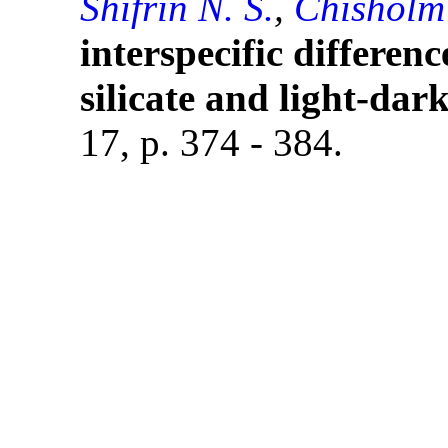
Shifrin N. S.
,
Chisholm 
interspecific differenc
silicate and light-dark
17, p. 374 - 384.