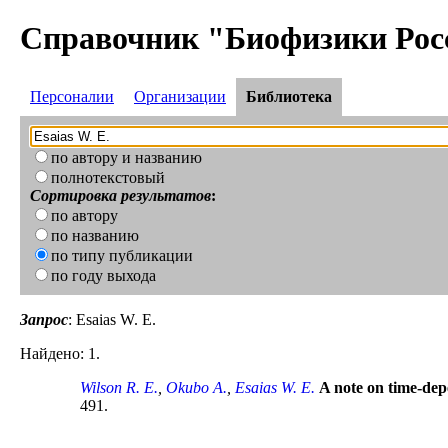
Справочник "Биофизики Рос
Персоналии
Организации
Библиотека
по автору и названию
полнотекстовый
Сортировка результатов
:
по автору
по названию
по типу публикации
по году выхода
Запрос
: Esaias W. E.
Найдено: 1.
Wilson R. E.
,
Okubo A.
,
Esaias W. E.
A note on time-dep
491.